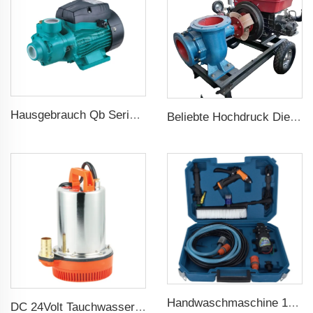
Hausgebrauch Qb Serie Randpumpe 0.37kw 0.5ps Qb60 Elektrische Wirbelpumpe Preis
Beliebte Hochdruck Dieselwasser Zentrifugalpumpe für landwirtschaftliche Bewässerung
Handwaschmaschine 12V tragbar Hochdruck Autowaschmaschinenpumpe
DC 24Volt Tauchwasserpumpe