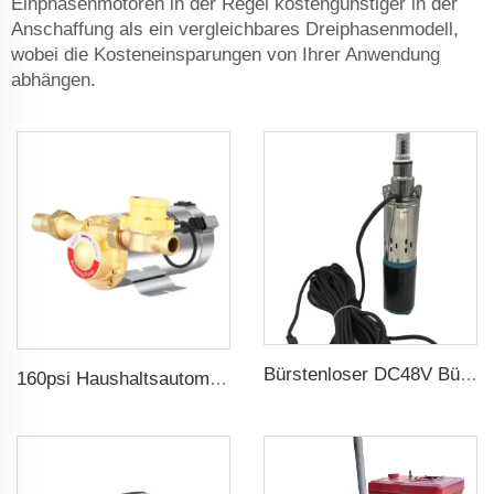
Einphasenmotoren in der Regel kostengünstiger in der
Anschaffung als ein vergleichbares Dreiphasenmodell,
wobei die Kosteneinsparungen von Ihrer Anwendung
abhängen.
Bürstenloser DC48V Bürstenloser 75m Kopf Tauchbare Solar Schraubenwasserpumpe für landwirtschaftliche Bewässerung
160psi Haushaltsautomatische Boosterwasserpumpe