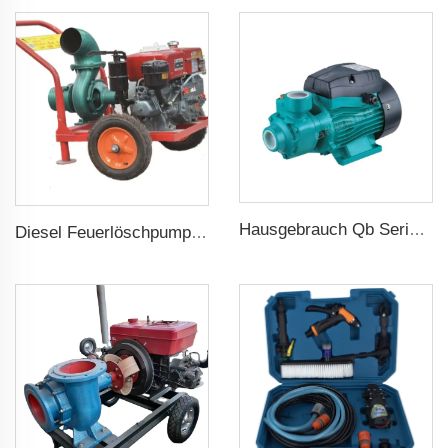
Hausgebrauch Qb Serie Randpumpe 0.37kw 0.5ps Qb60 Elektrische Wirbelpumpe Preis
Diesel Feuerlöschpumpe für landwirtschaftliche Bewässerung