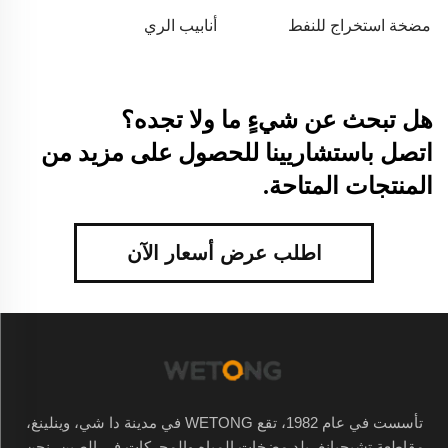
مضخة استخراج للنفط
أنابيب الري
هل تبحث عن شيءٍ ما ولا تجده؟
اتصل باستشاريينا للحصول على مزيد من
المنتجات المتاحة.
اطلب عرض أسعار الآن
تأسست في عام 1982، تقع WETONG في مدينة دا شي، وينلينغ،
مقاطعة تشيجيانغ، بلد مضخات المياه والمحركات في الصين، نحن