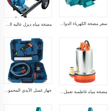
سعر مضخة الكهرباء الدوامة المنزلية سلسلة QB قوة 0.37KW 0.5 حصان مضخة محيطيةQB60
مضخة مياه ديزل عالية الضغط متداولة حديثة البيع لري الزراعة
جهاز غسل الأيدي المحمول 12V مضخة غسيل سيارات عالية الضغط
مضخة مياه غاطسة تعمل بجهد 24 فولت DC