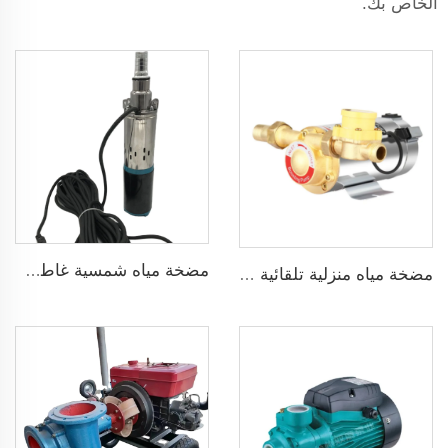
الخاص بك.
مضخة مياه شمسية غاطسة برأس 75 مترًا بدون فرش DC48V لري الزراعة
مضخة مياه منزلية تلقائية ضاغطة بضغط 160psi