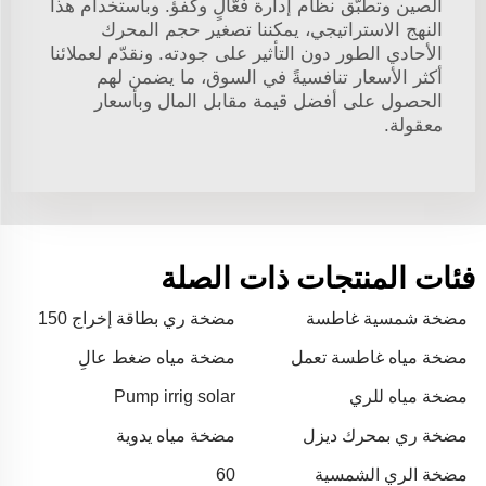
الصين وتطبّق نظام إدارة فعّالٍ وكفؤ. وباستخدام هذا
النهج الاستراتيجي، يمكننا تصغير حجم المحرك
الأحادي الطور دون التأثير على جودته. ونقدّم لعملائنا
أكثر الأسعار تنافسيةً في السوق، ما يضمن لهم
الحصول على أفضل قيمة مقابل المال وبأسعار
معقولة.
فئات المنتجات ذات الصلة
مضخة شمسية غاطسة
مضخة ري بطاقة إخراج 150
مضخة مياه غاطسة تعمل
مضخة مياه ضغط عالٍ
بالطاقة الشمسية 12 فولت بـ
مضخة مياه للري
Pump irrig solar
4 شفرات
مضخة ري بمحرك ديزل
مضخة مياه يدوية
مضخة الري الشمسية
60