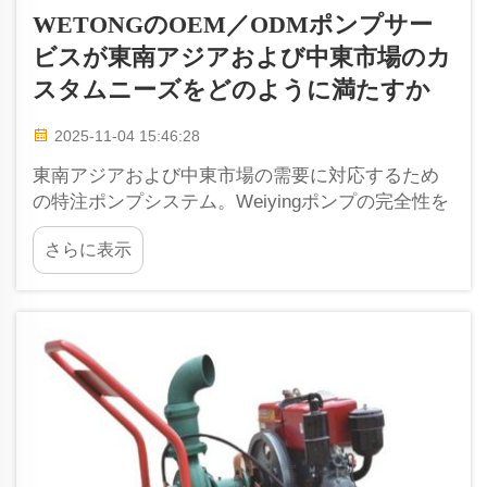
WETONGのOEM／ODMポンプサー
ビスが東南アジアおよび中東市場のカ
スタムニーズをどのように満たすか
2025-11-04 15:46:28
東南アジアおよび中東市場の需要に対応するため
の特注ポンプシステム。Weiyingポンプの完全性を
実現するOEM／ODMサービス。Weiyingポンプ
さらに表示
は、東南アジアおよび中東地域のお客様の厳しい
要件を満たすように設計・製造されています…