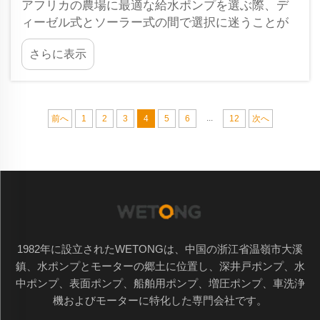
アフリカの農場に最適な給水ポンプを選ぶ際、デ
ィーゼル式とソーラー式の間で選択に迷うことが
あります。それぞれに長所と短所があり、そのた
さらに表示
め納得できる選択をすることが非常に重要です。
Weiyingはディーゼルおよび&nb...
...
前へ
1
2
3
4
5
6
12
次へ
1982年に設立されたWETONGは、中国の浙江省温嶺市大溪
鎮、水ポンプとモーターの郷土に位置し、深井戸ポンプ、水
中ポンプ、表面ポンプ、船舶用ポンプ、増圧ポンプ、車洗浄
機およびモーターに特化した専門会社です。