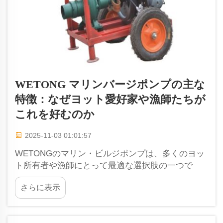
WETONG マリンバージポンプの主な
特徴：なぜヨット愛好家や漁師たちが
これを好むのか
2025-11-03 01:01:57
WETONGのマリン・ビルジポンプは、多くのヨッ
ト所有者や漁師にとって最適な選択肢の一つで
す。これらのポンプは、船の最も低い部分である
さらに表示
ビルジ（船底凹部）から水を排出し、船内を乾燥
状態に保つために設計されています。水がこの部
分に長時間滞留すると、危険性が高まり、...