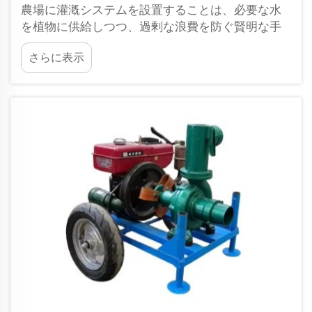
農場に灌漑システムを設置することは、必要な水
を植物に供給しつつ、過剰な浪費を防ぐ賢明な手
段となり得ます。広大な畑にはあまり効率的では
さらに表示
ありませんが、手作業や従来の方法による散水は
非常に遅く、大規模な畑では適していません。