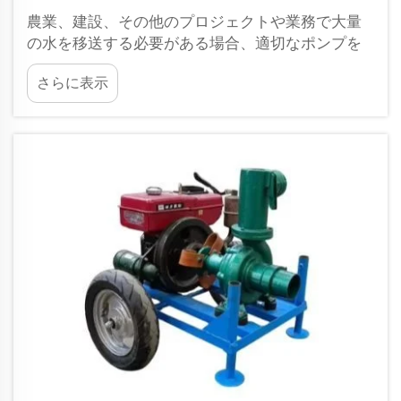
農業、建設、その他のプロジェクトや業務で大量
の水を移送する必要がある場合、適切なポンプを
選ぶことが非常に重要です。当社ウェイイングで
さらに表示
は、主にディーゼルポンプとソーラーポンプを取
り扱っています。どちらも薄い...