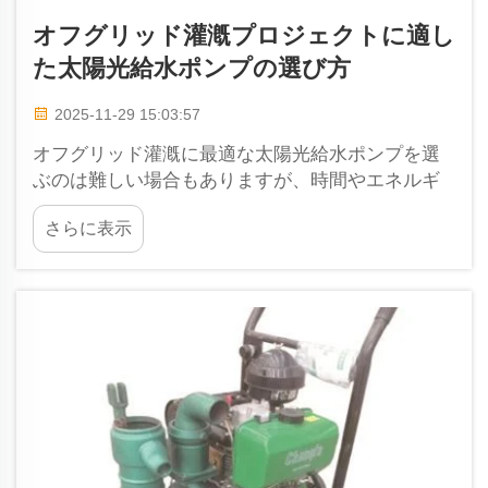
オフグリッド灌漑プロジェクトに適し
た太陽光給水ポンプの選び方
2025-11-29 15:03:57
オフグリッド灌漑に最適な太陽光給水ポンプを選
ぶのは難しい場合もありますが、時間やエネルギ
ー、お金の無駄を避けながら植物を健康に育て、
さらに表示
収益性の高い作物を栽培するためには極めて重要
です。太陽光給水ポンプは太陽光を利用して…