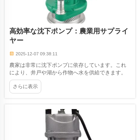
高効率な沈下ポンプ：農業用サプライ
ヤー
2025-12-07 09:38:11
農家は非常に沈下ポンプに依存しています。これ
により、井戸や湖から作物へ水を供給できます。
このポンプの性能が良ければ、効率よく動作し、
さらに表示
エネルギー消費も抑えられます。その結果、農家
はお金と水の両方を節約できることは非常に重要
です。私の同...