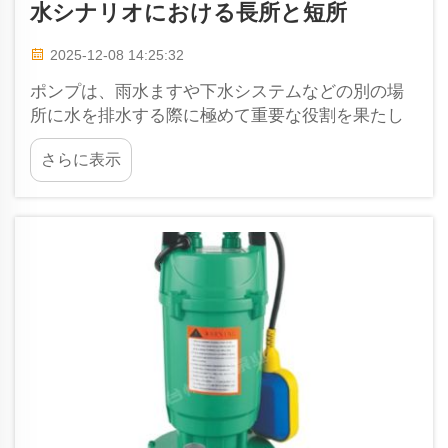
水シナリオにおける長所と短所
2025-12-08 14:25:32
ポンプは、雨水ますや下水システムなどの別の場
所に水を排水する際に極めて重要な役割を果たし
ます。当社Weiyingでは、このような用途に適した
さらに表示
さまざまな種類のポンプを製造しています。最も
一般的な2種類はDC水中ポンプ、および...