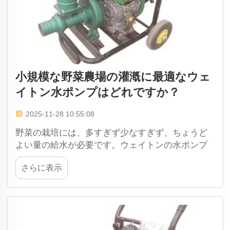
小規模な野菜農場の灌漑に最適なウェ
イトン水ポンプはどれですか？
2025-11-28 10:55:08
野菜の栽培には、多すぎず少なすぎず、ちょうど
よい量の給水が必要です。ウェイトンの水ポンプ
はウェイイン社が製造しており、さまざまな農業
さらに表示
ニーズに対応するための複数のモデルがありま
す。特定のタイプのポンプは小規模農場に特に適
しています…