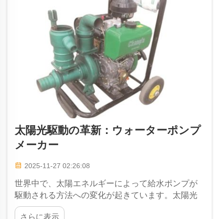
太陽光駆動の革新：ウォーターポンプ
メーカー
2025-11-27 02:26:08
世界中で、太陽エネルギーによって給水ポンプが
駆動される方法への変化が起きています。太陽光
で動くこれらのポンプは、発電所からの電力や燃
さらに表示
料を必要とせずに水を輸送できます。これは特