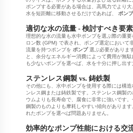
ポンプする必要がある場合は、高馬力でより大
水を短距離に移動させるだけであれば、
ポン
適切な水の流量 - 検討すべき要素
理想的な水の流量も水中ポンプを選ぶ際の重要
ロン数 (GPM) で表され、ポンプ選定にお
流量を持つポンプを
ポンプ
選ぶ必要がありま
と、余分なエネルギー消費によって費用が無駄
も少ないポンプを選べば、水を十分に押し出す
ステンレス鋼製 vs. 鋳鉄製
その他にも、水中ポンプを使用する際には構造
ンレス鋼または鋳鉄製です。ステンレス鋼製の
ウムよりも長寿命で、腐食に非常に強いです。
鋼製のものよりも摩耗しやすい傾向があります
れたポンプを選べば問題ありません。
効率的なポンプ性能における交流電源