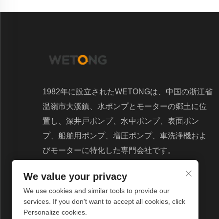
1982年に設立されたWETONGは、中国の浙江省
温嶺市大溪鎮、水ポンプとモーターの郷土に位
置し、深井戸ポンプ、水中ポンプ、表面ポン
プ、船舶用ポンプ、増圧ポンプ、車洗浄機およ
びモーターに特化した専門会社です。
We value your privacy
We use cookies and similar tools to provide our
services. If you don't want to accept all cookies, click
Personalize cookies.