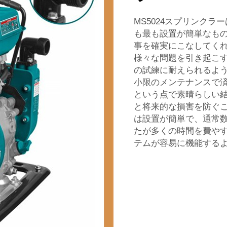
MS5024スプリンク
も最も設置が簡単なも
事を確実にこなしてく
様々な問題を引き起こ
の試練に耐えられるよ
小限のメンテナンスで
という点で素晴らしい
と将来的な損害を防ぐこ
は設置が簡単で、通常
たが多くの時間を費や
テムが容易に機能する