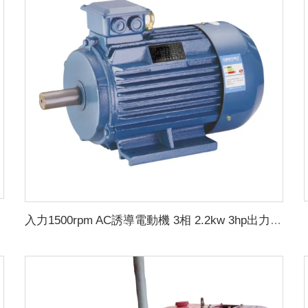
入力1500rpm AC誘導電動機 3相 2.2kw 3hp出力 三相発電機 アルテネーター用