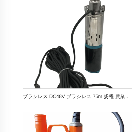
ブラシレス DC48V ブラシレス 75m 扬程 農業灌漑用潜水ソーラースクリューポンプ