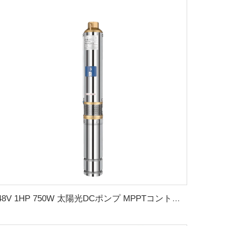
48V 1HP 750W 太陽光DCポンプ MPPTコントローラ付き 農業灌漑用 太陽光ポンプ 水用