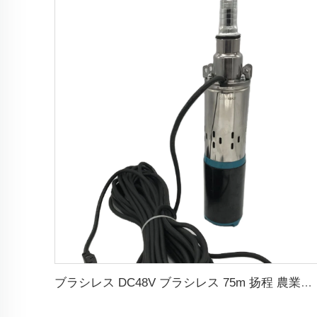
ブラシレス DC48V ブラシレス 75m 扬程 農業灌漑用潜水ソーラースクリューポンプ