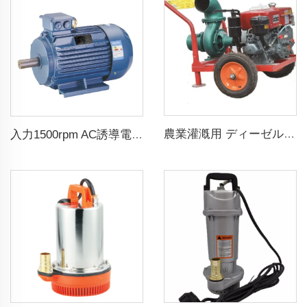
農業灌漑用 ディーゼル消防ポンプ
入力1500rpm AC誘導電動機 3相 2.2kw 3hp出力 三相発電機 アルテネーター用