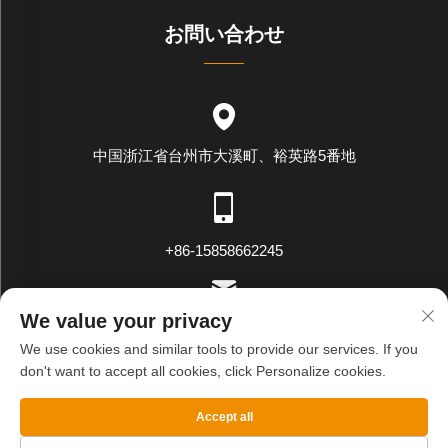
お問い合わせ
中国浙江省台州市大溪町、裕英路5番地
+86-15858662245
We value your privacy
[email protected]
We use cookies and similar tools to provide our services. If you
don't want to accept all cookies, click Personalize cookies.
Copyright © WENLING WEIYING EXPORT AND IMPORT CO.LTD.
Accept all
All Rights Reserved
プライバシーポリシー
ブログ