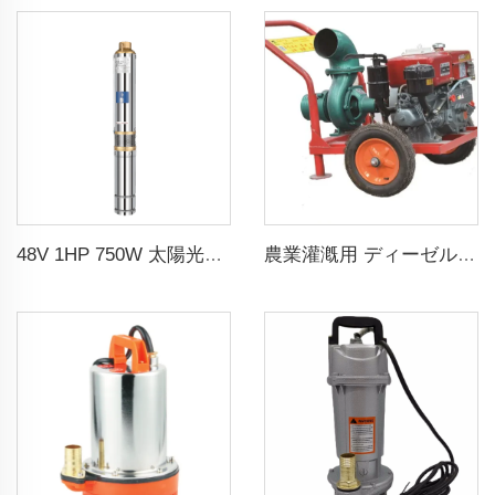
48V 1HP 750W 太陽光DCポンプ MPPTコントローラ付き 農業灌漑用 太陽光ポンプ 水用
農業灌漑用 ディーゼル消防ポンプ