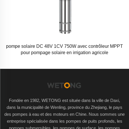
pompe solaire DC 48V 1CV 750W avec contrôleur MPPT
pour pompage solaire en irrigation agricole
Fondée en 1982, WETONG est située dans la ville de Daxi,
dans la municipalité de Wenling, province du Zhejiang, le pays
des pompes à eau et des moteurs en Chine. Nous sommes une
entreprise spécialisée dans les pompes de puits profonds, les
pompes submersibles, les pompes de surface, les pompes