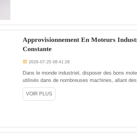
Approvisionnement En Moteurs Industri
Constante
2026-07-25 08:41:28
Dans le monde industriel, disposer des bons mote
utilisés dans de nombreuses machines, allant des
permettent aux machines de se déplacer et de fo
VOIR PLUS
veillons à ce que vous trouviez toujours le moteur 