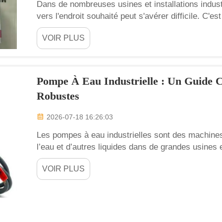
Dans de nombreuses usines et installations industr
vers l'endroit souhaité peut s'avérer difficile. C'e
industrielle. Il s'agit d'un type particulier de mac
VOIR PLUS
essayer de boire...
Pompe À Eau Industrielle : Un Guide 
Robustes
2026-07-18 16:26:03
Les pompes à eau industrielles sont des machines
l’eau et d’autres liquides dans de grandes usines e
puissantes et conçues pour durer, ce qui les rend 
VOIR PLUS
pompes classiques ne conviennent tout simpleme