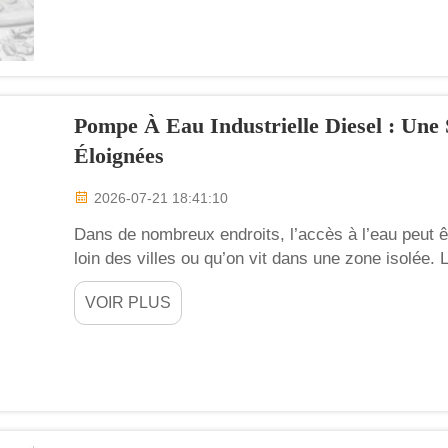
Pompe À Eau Industrielle Diesel : Une 
Éloignées
2026-07-21 18:41:10
Dans de nombreux endroits, l’accès à l’eau peut êt
loin des villes ou qu’on vit dans une zone isolée
celles de Weiying, peuvent aider à résoudre ce 
VOIR PLUS
déplacer de grandes quantités d’eau depuis...