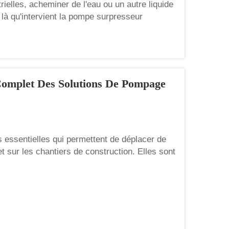
ielles, acheminer de l'eau ou un autre liquide
st là qu'intervient la pompe surpresseur
hine qui augmente la pression de l'eau. Imaginez
Complet Des Solutions De Pompage
 essentielles qui permettent de déplacer de
t sur les chantiers de construction. Elles sont
parfaites pour les tâches exigeantes où les
nt pas. Des entreprises comme We...