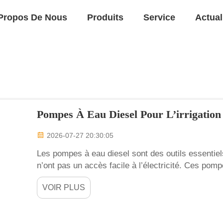
Propos De Nous
Produits
Service
Actual
Pompes À Eau Diesel Pour L’irrigation
2026-07-27 20:30:05
Les pompes à eau diesel sont des outils essentiels
n’ont pas un accès facile à l’électricité. Ces pom
des rivières, des lacs ou des puits vers les cham
VOIR PLUS
cultures ont besoin d’eau, les pompes à eau diesel