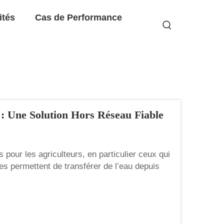
ités
Cas de Performance
 : Une Solution Hors Réseau Fiable
 pour les agriculteurs, en particulier ceux qui
pes permettent de transférer de l’eau depuis
ps où poussent les cultures. Lorsque les
 peuvent délivrer...