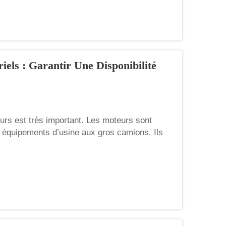
els : Garantir Une Disponibilité
urs est très important. Les moteurs sont
 équipements d’usine aux gros camions. Ils
nctionner correctement. Chez Weiying, nous
industriel adapté...