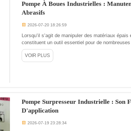
Pompe À Boues Industrielles : Manute
Abrasifs
2026-07-20 18:26:59
Lorsqu’il s’agit de manipuler des matériaux épais 
constituent un outil essentiel pour de nombreuse
transférer des boues épaisses, souvent difficiles
VOIR PLUS
mélange d’eau, de matières solides et d’autres mat
Pompe Surpresseur Industrielle : Son 
D'application
2026-07-19 23:28:34