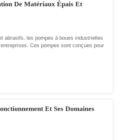
ntion De Matériaux Épais Et
et abrasifs, les pompes à boues industrielles
s entreprises. Ces pompes sont conçues pour
 à manipuler. La boue est généralement un
ières...
Fonctionnement Et Ses Domaines