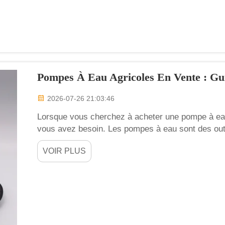
Pompes À Eau Agricoles En Vente : Gu
2026-07-26 21:03:46
Lorsque vous cherchez à acheter une pompe à eau a
vous avez besoin. Les pompes à eau sont des outils
Elles permettent de déplacer l’eau d’un endroit à 
VOIR PLUS
cultures, remplir des réservoirs ou …