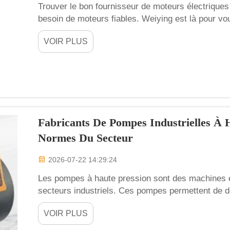
Trouver le bon fournisseur de moteurs électriques 
besoin de moteurs fiables. Weiying est là pour vo
lors de la recherche d’un partenaire. Choisir le bo
VOIR PLUS
différence...
Fabricants De Pompes Industrielles À 
Normes Du Secteur
2026-07-22 14:29:24
Les pompes à haute pression sont des machines e
secteurs industriels. Ces pompes permettent de d
pressions très élevées. Des entreprises telles qu
VOIR PLUS
répondre aux besoins de nombreuses entreprises. I
pompes...