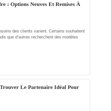
dre : Options Neuves Et Remises À
soins des clients varient. Certains souhaitent
andis que d’autres recherchent des modèles
entiellement moins coûteux. Weiying propose
un...
 Trouver Le Partenaire Idéal Pour