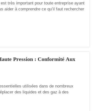
est très important pour toute entreprise ayant
us aider à comprendre ce qu’il faut rechercher
n fournisseur peut faire une grande
Haute Pression : Conformité Aux
ssentielles utilisées dans de nombreux
éplacer des liquides et des gaz à des
e Weiying fabriquent ces pompes afin de
l est essentiel que les fabricants de