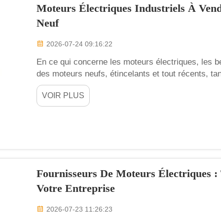
Moteurs Électriques Industriels À Ven
Neuf
2026-07-24 09:16:22
En ce qui concerne les moteurs électriques, les be
des moteurs neufs, étincelants et tout récents, t
remis à neuf, parfaitement fonctionnels mais pot
VOIR PLUS
les deux types, ce qui simplifie le choix pour chac
Fournisseurs De Moteurs Électriques :
Votre Entreprise
2026-07-23 11:26:23