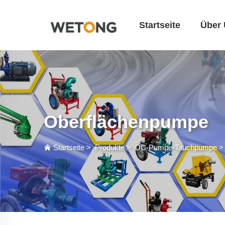
Startseite
Über
Oberflächenpumpe
Startseite
>
Produkte
>
DC-Pumpe-Tauchpumpe