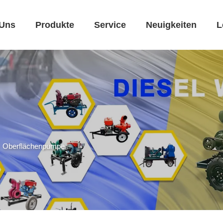
 Uns
Produkte
Service
Neuigkeiten
L
>
Oberflächenpumpe