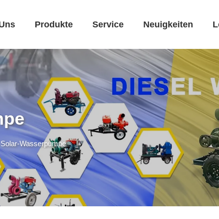
 Uns
Produkte
Service
Neuigkeiten
L
mpe
Solar-Wasserpumpe