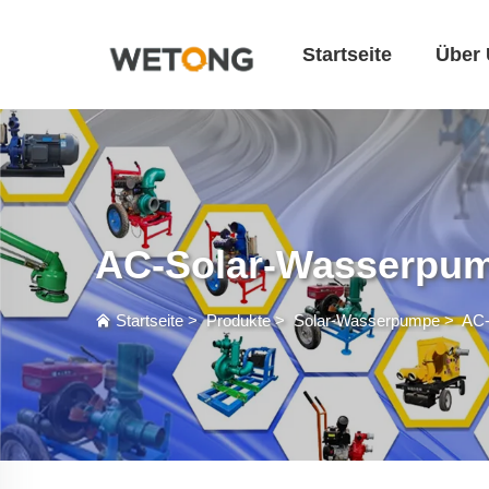
Startseite
Über
AC-Solar-Wasserpu
Startseite
>
Produkte
>
Solar-Wasserpumpe
>
AC-