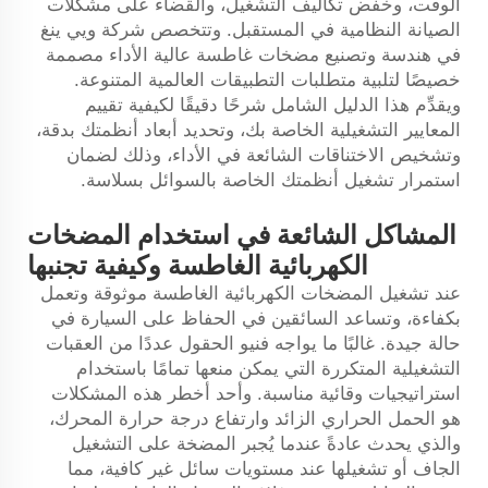
الوقت، وخفض تكاليف التشغيل، والقضاء على مشكلات
الصيانة النظامية في المستقبل. وتتخصص شركة ويي ينغ
في هندسة وتصنيع مضخات غاطسة عالية الأداء مصممة
خصيصًا لتلبية متطلبات التطبيقات العالمية المتنوعة.
ويقدِّم هذا الدليل الشامل شرحًا دقيقًا لكيفية تقييم
المعايير التشغيلية الخاصة بك، وتحديد أبعاد أنظمتك بدقة،
وتشخيص الاختناقات الشائعة في الأداء، وذلك لضمان
استمرار تشغيل أنظمتك الخاصة بالسوائل بسلاسة.
المشاكل الشائعة في استخدام المضخات
الكهربائية الغاطسة وكيفية تجنبها
عند تشغيل المضخات الكهربائية الغاطسة
موثوقة وتعمل
بكفاءة، وتساعد السائقين في الحفاظ على السيارة في
حالة جيدة.
غالبًا ما يواجه فنيو الحقول عددًا من العقبات
التشغيلية المتكررة التي يمكن منعها تمامًا باستخدام
استراتيجيات وقائية مناسبة. وأحد أخطر هذه المشكلات
هو الحمل الحراري الزائد وارتفاع درجة حرارة المحرك،
والذي يحدث عادةً عندما يُجبر المضخة على التشغيل
الجاف أو تشغيلها عند مستويات سائل غير كافية، مما