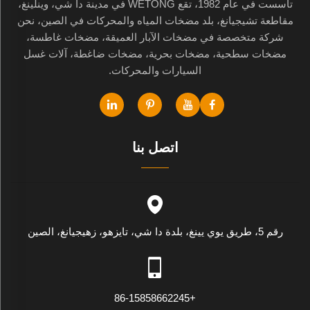
تأسست في عام 1982، تقع WETONG في مدينة دا شي، وينلينغ،
مقاطعة تشيجيانغ، بلد مضخات المياه والمحركات في الصين، نحن
شركة متخصصة في مضخات الآبار العميقة، مضخات غاطسة،
مضخات سطحية، مضخات بحرية، مضخات ضاغطة، آلات غسل
السيارات والمحركات.
اتصل بنا
رقم 5، طريق يوي يينغ، بلدة دا شي، تايزهو، زهيجيانغ، الصين
+86-15858662245