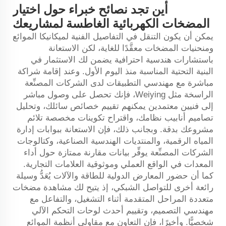
أين تجد نصائح خبراء حول اختيار
المضخات الكهربائية الغاطسة لمشاريعك
يمكن أن يكون التنقل في التفاصيل الفنية لميكانيكا الموائع
ومنحنيات المضخات معقَّدًا للغاية، لكن الاستعانة
باستشارات هندسية احترافية يضمن لك الاستثمار في
البنية التحتية المناسبة منذ اليوم الأول. وعند إقامة شراكة
مباشرة مع مهندسي التطبيقات لدى الشركات المصنِّعة
الراسخة مثل Weiying، فإنك تحصل على وصول مباشر
إلى فنيين معتمدين يمكنهم تقييم خصائص سائلك، وتحليل
تصاميم أنابيب نظامك، واقتراح تكوينات مخصصة تلائم
مشروعك بدقة. وبجانب ذلك، فإن الاستعانة ببوابات إدارة
المياه الرقمية، والمنتديات الهندسية الصناعية، وكتالوجات
الشركات المصنِّعة يوفِّر بيانات مقارنة ممتازة حول أداء
المعدات في الواقع العملي وموثوقية العلامات التجارية.
كما أن حضور المعارض الدولية للطاقة والآلات يُعَدُّ وسيلة
رائعة أخرى للتواصل الشبكي، إذ يتيح لك مشاهدة مضخات
متعددة المراحل المتقدمة أثناء التشغيل، والتفاعل مع
مهندسي التصميم، وتقييم أحدث لوحات التحكم الآلي
شخصيًّا. وأخيرًا، فإن التعاون مع مقاولي أنظمة الموائع