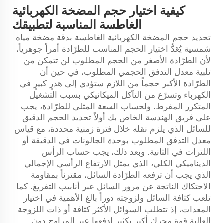
كيفية اختيار حجم المضخة الكهربائية
الغاطسة المناسبة لتطبيقك
تحديد حجم المضخة الكهربائية الغاطسة بدقة
مضخة مياه
شمسية
يُعَدُّ اختيار الحجم المناسب للطرّادة أمراً جوهرياً،
لأن الطرّادة الأصغر من الحجم المطلوب لن تتمكن من
تلبية معدل التدفق الحجمي المطلوب، في حين أن
الطرّادة الأكبر حجماً من اللازم ستؤدي إلى هدرٍ كبيرٍ في
الكهرباء وتسرّع من التآكل الميكانيكي بسبب التشغيل
المتكرر المفرط. ولحساب السعة المثلى للطرّادة، يجب
على فريق الهندسة الخاص بك أولاً تحديد الحجم الدقيق
للسائل الذي يلزم نقله خلال فترة زمنية محددة، مع قياس
معدل التدفق المطلوب بوحدة الجالونات في الدقيقة أو
اللترات في الثانية. وبعد ذلك، يجب حساب الرأس
الديناميكي الكلي، الذي يمثل الارتفاع الرأسي الإجمالي
الذي يجب أن ترفعه الطرّادة السائل، مقترناً بمقاومة
الاحتكاك الناتجة عن مرور السائل عبر أنابيب التفريغ. كما
تلعب كثافة السائل ولزوجته دوراً بالغ الأهمية في اختيار
المعدات، إذ تتطلب السوائل الأكثر كثافة أو ذات اللزوجة
العالية قوة محرك أكبر بكثير لدفعها عبر المراوح دون