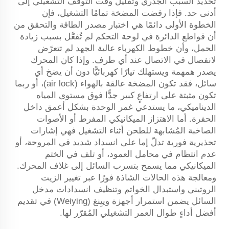
تحديد السبب الجذري وتقليل وقت التوقف التشغيلي إلى
أدنى حد. فإذا رفضت المضخة تمامًا التشغيل، فإن
الخطوة الأولى دائمًا هي اختبار مصدر الطاقة والتحقق من
أن قواطع الدائرة في لوحة التحكم لم تُفعَّل بسبب زيادة
الحمل، وأن خطوط الكهرباء عالية الجهد لم تتعرّض
لانفصال في الاتصال عند أي طرف. وإذا كان المحرك
يصدر همهمة ويستهلك تيارًا كهربائيًّا دون أن يضخ أي
سائل، فقد تكون المضخة عالقة بالهواء (air lock)، أو ربما
تكون مثبتة على ارتفاعٍ كبير جدًّا فوق مستوى المياه
الديناميكي، ما يستدعي غمر الوحدة بشكل أعمق داخل
الحفرة. أما الاهتزاز الميكانيكي المفرط أو الأصوات
الصاخبة المُشابهة للطحن أثناء التشغيل فهي إشارات
تحذيرية فورية تدلّ إما على انسداد شديد في المروحة، أو
عدم انتظام في محامل العمود، أو تلف في الختم
الميكانيكي مما يسمح بتسرب السائل إلى غلاف المحرك.
ومعالجة هذه الحالات الشاذة فورًا عبر تغيير الزيت
الروتيني واستبدال الخواتم وتنظيف انسدادات مدخل
السائل يضمن استمرار أجهزة وييِنغ (Weiying) في تقديم
أفضل أداءٍ طوال العمر التشغيلي المُقرّر لها.