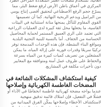
العالية، تُستخدم مضخّات الغمر المتعددة المراحل الطرد
المركزي في أعماق باطن الأرض لرفع ضغط البئر، مما
يسرّع حجم الرفع الاصطناعي لتحقيق أقصى إنتاج يومي
من البراميل ويدعم الربحية النهائية. كما أن تصميمها
القوي المقاوم للتآكل يمنحها متانة استثنائية في البيئات
القاسية، ما يجعلها محل ثقة كبيرة لدى العمليات الزراعية
التي تعتمد على الري العميق المستمر لحماية المحاصيل
الحساسة من الجفاف. أما بالنسبة للبنية التحتية البلدية
ومواقع البناء النشطة، فإن هذه الوحدات المدمجة توفر
تركيبًا سريعًا وقدرات فورية على إزالة المياه، ما يمكن
المشغلين من تصريف كميات كبيرة من المياه بسرعة
والحفاظ على ظروف عمل آمنة ومتوافقة مع المعايير
دون تأخيرات مكلفة في المشاريع.
كيفية استكشاف المشكلات الشائعة في
المضخات الغاطسة الكهربائية وإصلاحها
عندما يواجه مضخة كهربائية غاطسة انخفاضًا في الأداء أو
فشلًا في التفعيل، فإن امتلاك قائمة تدقيق منهجية
لاستكشاف الأخطاء وإصلاحها يمكّن الفرق الميدانية من