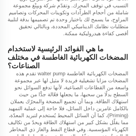
التسبب في توقف المحرك. وتقدّم شركة وييِنْغ مجموعة
شاملة من أحجام الطراّدات وتكوينات المحركات وتصاميم
المراوح، ما يسمح لك باختيار وحدة تم تصميمها بدقة لتلبية
متطلبات نظامك الديناميكي المحددة، وبالتالي تحقيق
أقصى كفاءة هيدروليكية ممكنة.
ما هي الفوائد الرئيسية لاستخدام
المضخات الكهربائية الغاطسة في مختلف
الصناعات؟
المضخات الكهربائية الغاطسة
walter pump
تقدم هذه
المضخات مزايا تشغيلية فريدة لا مثيل لها عبر مجموعة
واسعة من القطاعات الصناعية، لأنها تدفع السوائل نحو
السطح بدلًا من سحبها، ما يجعلها فعّالة جدًّا من حيث
استهلاك الطاقة. وبما أن تجميع المضخة والمحرّك يعملان
بالكامل غامرين داخل السائل، فلا حاجة إلى عملية التمهيد
(Priming)، كما أن السائل المحيط يُستخدم لتبريد المعدّة،
مما يقلّل بشكل كبير من استهلاك الطاقة ويحدّ من تكاليف
الكهرباء المؤسسية. وفي قطاع النفط والغاز ذي المخاطر