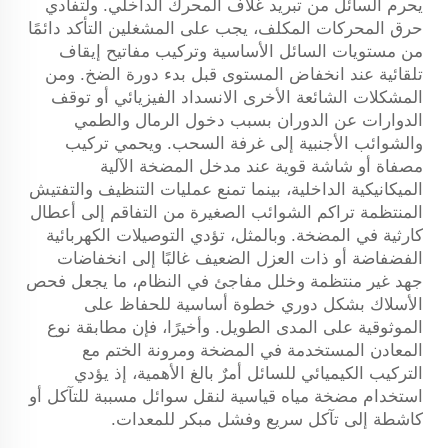
يحرم السائل من تبريد غلاف المحرك الداخلي. ولتفادي
حرق المحركات المكلف، يجب على المشغلين التأكد دائمًا
من مستويات السائل الأساسية وتركيب مفاتيح إيقاف
تلقائية عند انخفاض المستوى قبل بدء دورة الضخ. ومن
المشكلات الشائعة الأخرى الانسداد الفيزيائي أو توقف
الدوارات عن الدوران بسبب دخول الرمال والطمي
والشوائب الأجنبية إلى غرفة السحب. ويحمي تركيب
مصفاة أو شاشة قوية عند مدخل المضخة الآلية
الميكانيكية الداخلية، بينما تمنع عمليات التنظيف والتفتيش
المنتظمة تراكم الشوائب الصغيرة من التفاقم إلى أعطال
كارثية في المضخة. وبالمثل، تؤدي التوصيلات الكهربائية
الفضفاضة أو ذات العزل الضعيف غالبًا إلى انخفاضات
جهد غير منتظمة وخلل مفاجئ في النظام، ما يجعل فحص
الأسلاك بشكل دوري خطوة أساسية للحفاظ على
الموثوقية على المدى الطويل. وأخيرًا، فإن مطابقة نوع
المعادن المستخدمة في المضخة ومرونة الختم مع
التركيب الكيميائي للسائل أمرٌ بالغ الأهمية، إذ يؤدي
استخدام مضخة مياه قياسية لنقل سوائل مسببة للتآكل أو
كاشطة إلى تآكل سريع وفشل مبكر للمعدات.