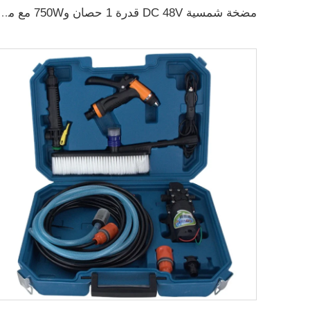
مضخة شمسية DC 48V قدرة 1 حصان و750W مع منظم T