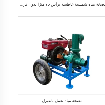
مضخة مياه شمسية غاطسة برأس 75 مترًا بدون فرش DC48V لري الزراعة
مضخة مياه تعمل بالديزل