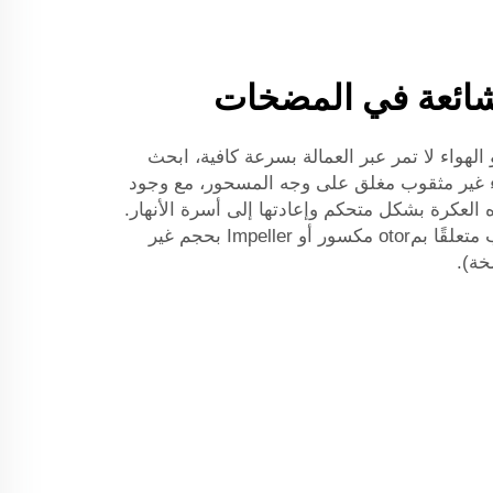
ائعة في المضخات
لهواء لا تمر عبر العمالة بسرعة كافية، ابحث
ء غير مثقوب مغلق على وجه المسحور، مع وجود
العكرة بشكل متحكم وإعادتها إلى أسرة الأنهار.
إذا لم تجد شيئًا، فقد يكون السبب متعلقًا بمotor مكسور أو Impeller بحجم غير
خة).