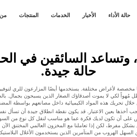
حالة الأداء
الأخبار
الخدمات
المنتجات
من 
، وتساعد السائقين في الح
حالة جيدة.
ا مخصصة لأغراض مختلفة. يستخدمها أيضًا المزارعون للري لتوفي
ُهواً لكي لا يموت أصدقاؤك الصغار الذين يسبحون بجمال. بالض
ل تحريك هذه المواد الكيميائية داخل مصانعهم بواسطة المض
ب أخذها بعين الاعتبار. قد يكون نقطة انطلاق جيدة أن تسأل نفس
احرص على أن تكون لديك فكرة عما هو مناسب لنقل كل نوع من السوا
ن بشكل مفرط، لكن إذا تعاملنا مع المخزون العالمي المختنق الآن 
لسهل الهروب من المتآمرين الذين يستخدمون الأغلال البلاستيكي