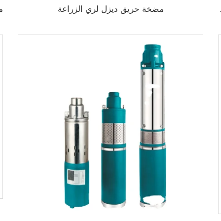
مضخة حريق ديزل لري الزراعة
MPP لري الزراعة