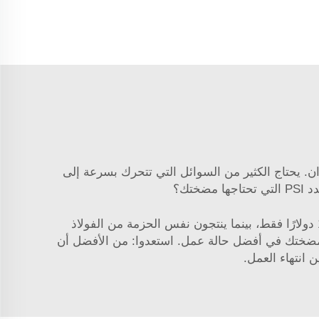
ان. يحتاج الكثير من السوائل التي تتحرك بسرعة إلى
تك؟
اعتنِ بمضختك. يمكن للنادي المنزلي نفسه أن يبيع لك Chugger أو مضخة أساسية مماثلة وبأسعار معقولة مقابل 115 دولارًا فقط، بينما ينتجون نفس الحزمة من الفولاذ
مضختك في أفضل حالة عمل. استعدوا: من الأفضل أن
 انتهاء العمل.