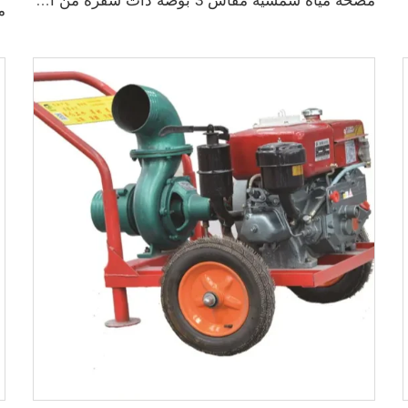
مضخة مياه شمسية مقاس 3 بوصة ذات شفرة من الفولاذ المقاوم للصدأ لري الزراعة