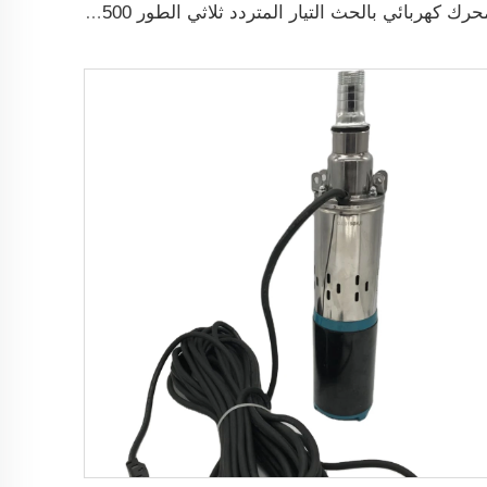
محرك كهربائي بالحث التيار المتردد ثلاثي الطور 1500 دورة في الدقيقة إدخال 2.2KW 3HP خرج جينيراتور ثلاثي الطور للبديل