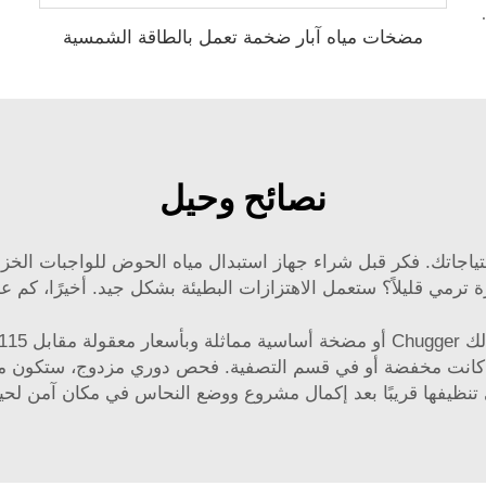
يارات عالية الضغط
مضخات مياه آبار ضخمة تعمل بالطاقة الشمسية
نصائح وحيل
تياجاتك. فكر قبل شراء جهاز استبدال مياه الحوض للواجبات الخز
يلاً؟ ستعمل الاهتزازات البطيئة بشكل جيد. أخيرًا، كم عدد PSI التي تحتاجها مضخ
ذا كانت مخفضة أو في قسم التصفية. فحص دوري مزدوج، ستكون 
 تنظيفها قريبًا بعد إكمال مشروع ووضع النحاس في مكان آمن لحين