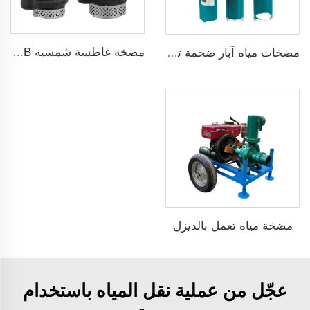
مضخة غاطسة شمسية ZQB مضخة ري لمياه الري
مضخات مياه آبار ضخمة تعمل بالطاقة الشمسية
مضخة مياه تعمل بالديزل
عجّل من عملية نقل المياه باستخدام