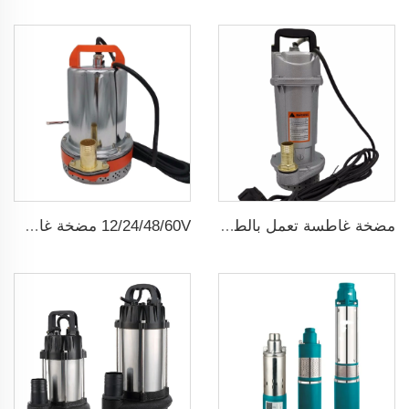
مضخة غاطسة تعمل بالطاقة الشمسية لآبار المياه العميقة DC
12/24/48/60V مضخة غاطسة شمسية صغيرة dc ذات فرشاة