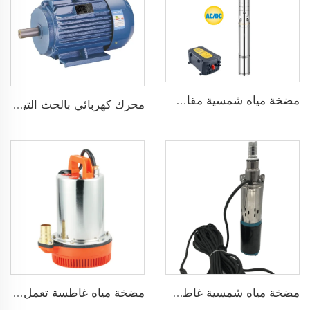
مضخة مياه شمسية مقاس 3 بوصة ذات شفرة من الفولاذ المقاوم للصدأ لري الزراعة
محرك كهربائي بالحث التيار المتردد ثلاثي الطور 1500 دورة في الدقيقة إدخال 2.2KW 3HP خرج جينيراتور ثلاثي الطور للبديل
مضخة مياه شمسية غاطسة برأس 75 مترًا بدون فرش DC48V لري الزراعة
مضخة مياه غاطسة تعمل بجهد 24 فولت DC