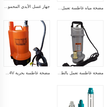
جهاز غسل الأيدي المحمول 12V مضخة غسيل سيارات عالية الضغط
مضخة مياه غاطسة تعمل بجهد 24 فولت DC
مضخة غاطسة تعمل بالطاقة الشمسية لآبار المياه العميقة DC
مضخة غاطسة بحرية 12/24V لتصريف المياه