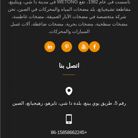
تأسست في عام 1982، تقع WETONG في مدينة دا شي، وينلينغ،
مقاطعة تشيجيانغ، بلد مضخات المياه والمحركات في الصين، نحن
شركة متخصصة في مضخات الآبار العميقة، مضخات غاطسة،
مضخات سطحية، مضخات بحرية، مضخات ضاغطة، آلات غسل
السيارات والمحركات.
اتصل بنا
رقم 5، طريق يوي يينغ، بلدة دا شي، تايزهو، زهيجيانغ، الصين
+86-15858662245