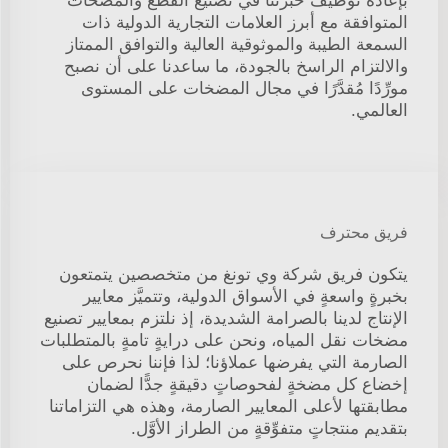
بإعادة توظيف خبرتنا في تصنيع القطع والمضخات
المتوافقة مع أبرز العلامات التجارية الدولية ذات
السمعة الطيبة والموثوقية العالية والتوافق الممتاز
والالتزام الراسخ بالجودة، ما ساعدنا على أن نصبح
مورِّدًا مُقدَّرًا في مجال المضخات على المستوى
العالمي.
فريق محترف
يتكون فريق شركة وي تونغ من متخصصين يتمتعون
بخبرةٍ واسعةٍ في الأسواق الدولية، وتتميَّز معايير
الإنتاج لدينا بالصرامة الشديدة، إذ نلتزم بمعايير تصنيع
مضخات نقل المياه، ونحن على درايةٍ تامةٍ بالمتطلبات
الصارمة التي يفرضها عملاؤنا؛ لذا فإننا نحرص على
إخضاع كل مضخةٍ لفحوصاتٍ دقيقةٍ جدًّا لضمان
مطابقتها لأعلى المعايير الصارمة، وهذه هي التزاماتنا
بتقديم منتجاتٍ متفوِّقةٍ من الطراز الأوَّل.