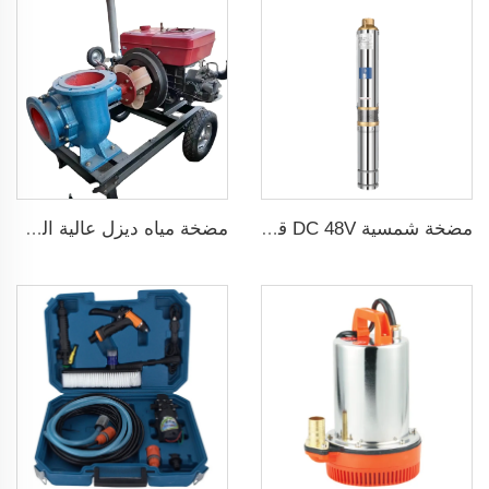
مضخة شمسية DC 48V قدرة 1 حصان و750W مع منظم MPPT لري الزراعة
مضخة مياه ديزل عالية الضغط متداولة حديثة البيع لري الزراعة