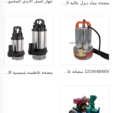
جهاز غسل الأيدي المحمول 12V مضخة غسيل سيارات عالية الضغط
مضخة مياه ديزل عالية الضغط متداولة حديثة البيع لري الزراعة
12/24/48/60V مضخة غاطسة شمسية صغيرة dc ذات فرشاة
مضخة غاطسة شمسية ZQB مضخة ري لمياه الري