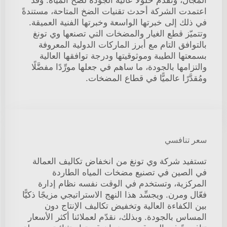
المجال، وتقدّم حلولاً عالية الجودة لضخ المياه. وقد
اعتمدت الشركة أحدث تقنيات الضخ المتاحة، مستندةً
في ذلك إلى خبرتها الواسعة وخبرتها الفنية العميقة.
وتتميّز قطع الغيار والمضخات التي تصنعها وي تونغ
بالتوافق التام مع أبرز الماركات الدولية المعروفة
بسمعتها الطيبة وموثوقيتها ودرجة توافقها العالية
والتزامها بالجودة، ما ساهم في جعلها مورِّدًا مفضَّلًا
ومُقدَّرًا عالميًّا في قطاع المضخات.
سعر تنافسي
تستفيد شركة وي تونغ من انخفاض تكاليف العمالة
في الصين في تصنيع مضخات المياه الطاردة
المركزية، وتستخدم في الوقت نفسه نظام إدارة
فعّال ومرن. ويجسِّد هذا النهج الاستراتيجي مزيجًا ذكيًّا
بين الكفاءة العالية وتخفيض تكاليف الإنتاج دون
المساس بالجودة. وبذلك، نقدّم لعملائنا أكثر الأسعار