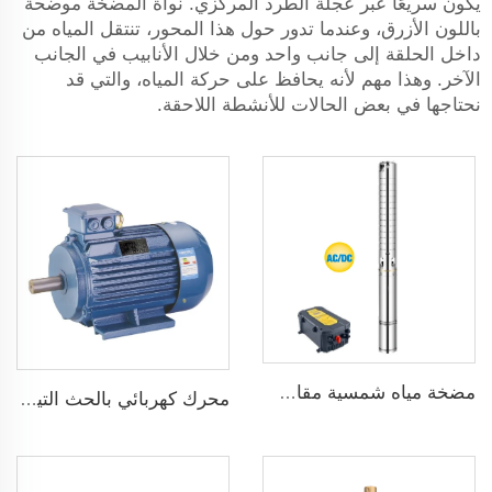
يكون سريعًا عبر عجلة الطرد المركزي. نواة المضخة موضحة
باللون الأزرق، وعندما تدور حول هذا المحور، تنتقل المياه من
داخل الحلقة إلى جانب واحد ومن خلال الأنابيب في الجانب
الآخر. وهذا مهم لأنه يحافظ على حركة المياه، والتي قد
نحتاجها في بعض الحالات للأنشطة اللاحقة.
مضخة مياه شمسية مقاس 3 بوصة ذات شفرة من الفولاذ المقاوم للصدأ لري الزراعة
محرك كهربائي بالحث التيار المتردد ثلاثي الطور 1500 دورة في الدقيقة إدخال 2.2KW 3HP خرج جينيراتور ثلاثي الطور للبديل