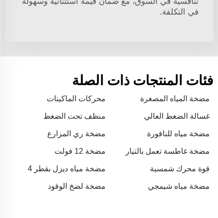
تنافسيةً في السوق، مع ضمان قيمة استثنائية وسهولة
في التكلفة.
فئات المنتجات ذات الصلة
مضخة المياه المصغرة
محركات الماكينات
غسالة الضغط العالي
منظف تحت الضغط
مضخة مياه للنافورة
مضخة ري المزارع
الشمسية
مضخة غاطسة تعمل بالتيار
مضخة 12 فولت
المستمر (DC)
قوة محرك شمسية
مضخة مياه ديزل بقطر 4
بوصات
مضخة مياه شيمجي
مضخة لضخ الوقود