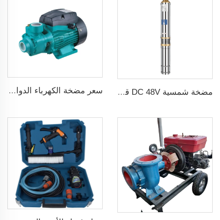
سعر مضخة الكهرباء الدوامة المنزلية سلسلة QB قوة 0.37KW 0.5 حصان مضخة محيطيةQB60
مضخة شمسية DC 48V قدرة 1 حصان و750W مع منظم MPPT لري الزراعة