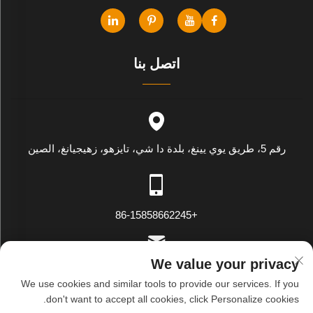
اتصل بنا
رقم 5، طريق يوي يينغ، بلدة دا شي، تايزهو، زهيجيانغ، الصين
+86-15858662245
We value your privacy
[email protected]
We use cookies and similar tools to provide our services. If you
don't want to accept all cookies, click Personalize cookies.