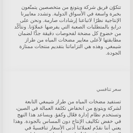
تتكوّن فريق شركة ويتونغ من متخصصين يتمتّعون
بخبرة واسعة في الأسواق الدولية. وتشدد معاييرنا
الإنتاجية نظرًا لاتباعنا إرشادات صارمة. ونحن على
درايةٍ بالمتطلبات الصعبة التي يفرضها عملاؤنا. ونتأكّد
من خضوع كل مضخة لفحوصات دقيقة جدًّا لضمان
مطابقتها لأعلى معايير مضخات المياه من طراز
شيمغي. وهذه هي التزاماتنا بتقديم منتجات ممتازة
الجودة.
سعر تنافسي
تستفيد مضخات المياه من طراز شيمغي التابعة
لشركة ويتونغ من انخفاض تكلفة العمالة في الصين،
وتستخدم نظام إدارة فعّال وكفؤ. ويساعد هذا النهج
في خفض تكاليف الإنتاج دون المساس بالجودة. وهذا
يعني أننا نقدّم لعملائنا أدنى الأسعار تنافسيةً في