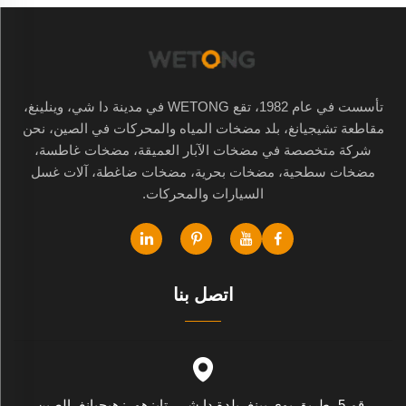
تأسست في عام 1982، تقع WETONG في مدينة دا شي، وينلينغ،
مقاطعة تشيجيانغ، بلد مضخات المياه والمحركات في الصين، نحن
شركة متخصصة في مضخات الآبار العميقة، مضخات غاطسة،
مضخات سطحية، مضخات بحرية، مضخات ضاغطة، آلات غسل
السيارات والمحركات.
اتصل بنا
رقم 5، طريق يوي يينغ، بلدة دا شي، تايزهو، زهيجيانغ، الصين