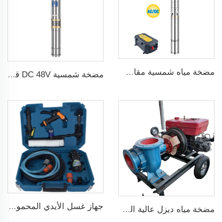
مضخة مياه شمسية مقاس 3 بوصة ذات شفرة من الفولاذ المقاوم للصدأ لري الزراعة
مضخة شمسية DC 48V قدرة 1 حصان و750W مع منظم MPPT لري الزراعة
جهاز غسل الأيدي المحمول 12V مضخة غسيل سيارات عالية الضغط
مضخة مياه ديزل عالية الضغط متداولة حديثة البيع لري الزراعة