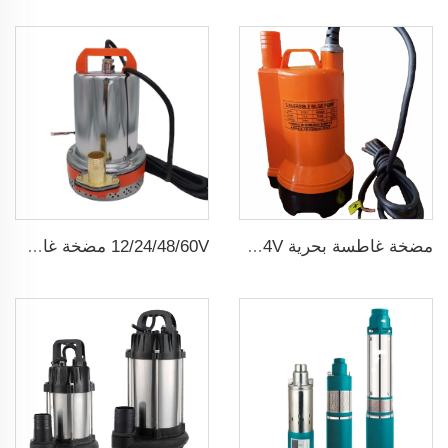
مضخة غاطسة بحرية 12/24V لتصريف المياه
12/24/48/60V مضخة غاطسة شمسية صغيرة dc ذات فرشاة