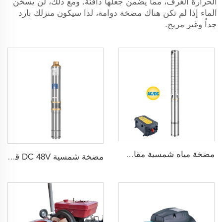
الحرارة الغرف، مما يضمن جعلها دافئة. ومع ذلك، لن يسخن
الماء إذا لم تكن هناك مضخة دوامة، لذا سيكون منزلك بارد
جداً وغير مريح.
مضخة مياه شمسية مقاس 3 بوصة ذات شفرة من الفولاذ المقاوم للصدأ لري الزراعة
مضخة شمسية DC 48V قدرة 1 حصان و750W مع منظم MPPT لري الزراعة