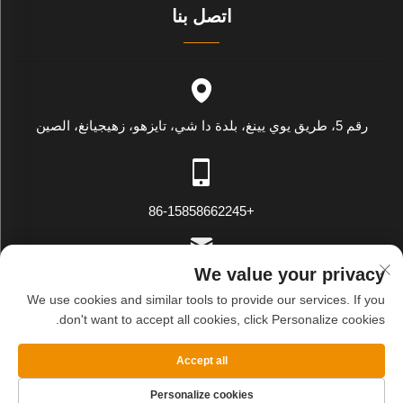
اتصل بنا
رقم 5، طريق يوي يينغ، بلدة دا شي، تايزهو، زهيجيانغ، الصين
+86-15858662245
We value your privacy
[email protected]
We use cookies and similar tools to provide our services. If you
don't want to accept all cookies, click Personalize cookies.
حقوق النسخ محفوظة © شركة وينلينغ وي يينغ للتصدير والاستيراد
Accept all
المحدودة. جميع الحقوق محفوظة
سياسة الخصوصية
المدونة
Personalize cookies