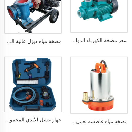
سعر مضخة الكهرباء الدوامة المنزلية سلسلة QB قوة 0.37KW 0.5 حصان مضخة محيطيةQB60
مضخة مياه ديزل عالية الضغط متداولة حديثة البيع لري الزراعة
جهاز غسل الأيدي المحمول 12V مضخة غسيل سيارات عالية الضغط
مضخة مياه غاطسة تعمل بجهد 24 فولت DC