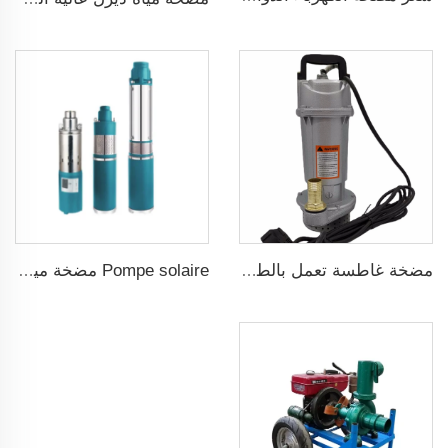
مضخة غاطسة تعمل بالطاقة الشمسية لآبار المياه العميقة DC
Pompe solaire مضخة مياه شمسية