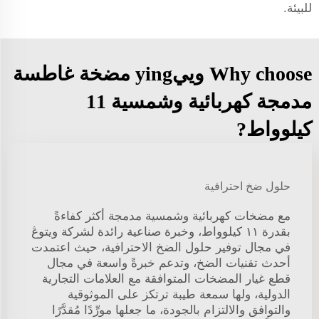
للبيئة.
Why choose وييying مضخة غاطسة
مدمجة كهربائية وشمسية 11
كيلوواط?
حلول ضخ احترافية
مع مضخات كهربائية وشمسية مدمجة أكثر كفاءةً
بقدرة ١١ كيلوواط، وخبرة صناعية رائدة لشركة ويتوڠ
في مجال توفير حلول الضخ الاحترافية، حيث اعتمدت
أحدث تقنيات الضخ، وتدعم خبرةً واسعة في مجال
قطع غيار المضخات المتوافقة مع العلامات التجارية
الدولية، ولها سمعة طيبة ترتكز على الموثوقية
والتوافق والالتزام بالجودة، ما جعلها مورِّدًا مُقدَّرًا