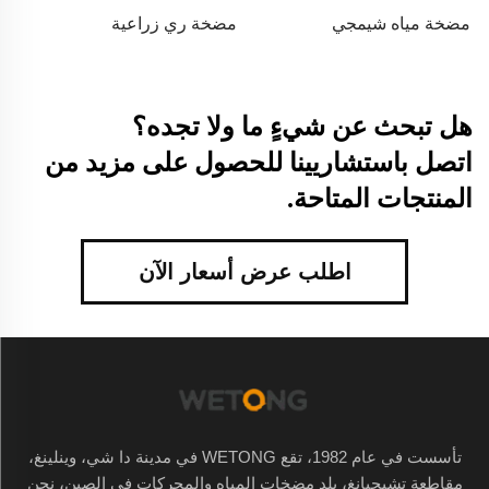
مضخة مياه شيمجي
مضخة ري زراعية
هل تبحث عن شيءٍ ما ولا تجده؟
اتصل باستشاريينا للحصول على مزيد من
المنتجات المتاحة.
اطلب عرض أسعار الآن
تأسست في عام 1982، تقع WETONG في مدينة دا شي، وينلينغ،
مقاطعة تشيجيانغ، بلد مضخات المياه والمحركات في الصين، نحن