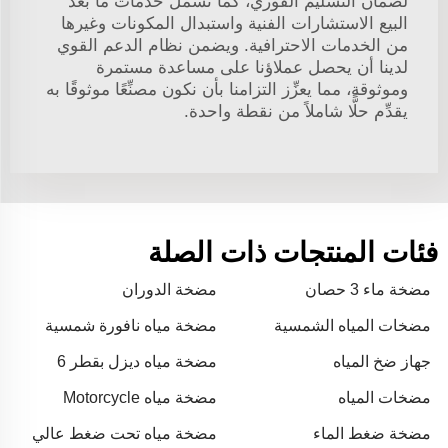
لضمان التسليم الفوري، كما تشمل خدمات ما بعد
البيع الاستشارات الفنية واستبدال المكونات وغيرها
من الخدمات الاحترافية. ويضمن نظام الدعم القوي
لدينا أن يحصل عملاؤنا على مساعدة مستمرة
وموثوقة، مما يعزِّز التزامنا بأن نكون مصنِّعًا موثوقًا به
يقدِّم حلًّا شاملاً من نقطة واحدة.
فئات المنتجات ذات الصلة
مضخة ماء 3 حصان
مضخة الدوران
مضخات المياه الشمسية
مضخة مياه نافورة شمسية
القابلة للغمر
جهاز ضخ المياه
مضخة مياه ديزل بقطر 6
بوصات
مضخات المياه
مضخة مياه Motorcycle
الديزل
مضخة ضغط الماء
مضخة مياه تحت ضغط عالي