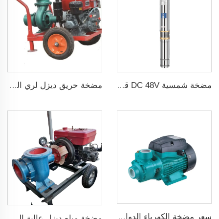
مضخة شمسية DC 48V قدرة 1 حصان و750W مع منظم MPPT لري الزراعة
مضخة حريق ديزل لري الزراعة
سعر مضخة الكهرباء الدوامة المنزلية سلسلة QB قوة 0.37KW 0.5 حصان مضخة محيطيةQB60
مضخة مياه ديزل عالية الضغط متداولة حديثة البيع لري الزراعة