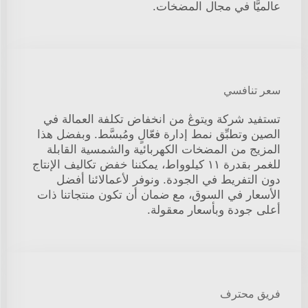
عالميًّا في مجال المضخات.
سعر تنافسي
تستفيد شركة ويتوڠ من انخفاض تكلفة العمالة في
الصين وتطبِّق نمط إدارة فعّالٍ ومُبسَّط. وبفضل هذا
المزيج من المضخات الكهربائية والشمسية القابلة
للغمر بقدرة ١١ كيلوواط، يمكننا خفض تكاليف الإنتاج
دون التفريط في الجودة. ونوفر لأعمالائنا أفضل
الأسعار في السوق، مع ضمان أن تكون منتجاتنا ذات
أعلى جودة وبأسعار معقولة.
فريق محترف