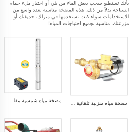
بأنك تستطيع سحب بعض الماء من بئر، أو اختيار ملء حمام
السباحة بدلاً من ذلك. هذه المضخة مناسبة لعدد واسع من
الاستخدامات سواء كنت تستخدمها في منزلك، حديقتك أو
مزرعتك. مناسبة لجميع احتياجات المياه!
مضخة مياه شمسية مقاس 3 بوصة ذات شفرة من الفولاذ المقاوم للصدأ لري الزراعة
مضخة مياه منزلية تلقائية ضاغطة بضغط 160psi