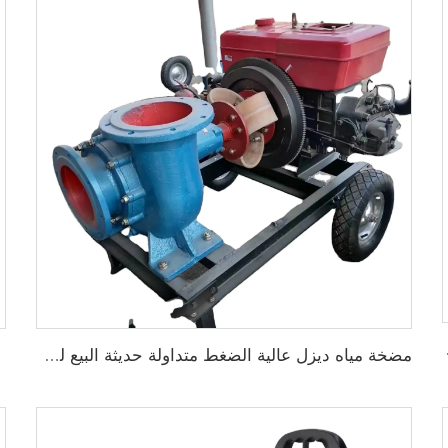
ضخة محيطيةQB60
مضخة مياه ديزل عالية الضغط متداولة حديثة البيع لري الزراعة