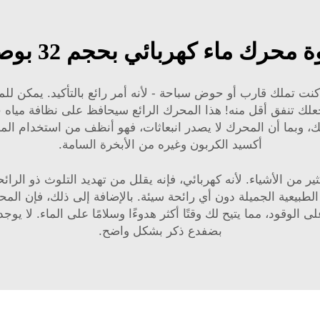
 محرك ماء كهربائي بحجم 32 بوصة
بحجم 32 بوصة، ثم في حال كنت تملك قارب أو حوض سباحة - لأنه أمر رائع بالتأك
علك تنفق أقل منه! هذا المحرك الرائع سيحافظ على نظافة مياه 
ك، وبما أن المحرك لا يصدر انبعاثات، فهو أنظف من استخدام الم
أكسيد الكربون وغيره من الأبخرة السامة.
كهربائي بقطر 32 بوصة جيد للكثير من الأشياء. لأنه كهربائي، فإنه يقلل من تهديد ال
الطبيعية الجميلة دون أي رائحة سيئة. بالإضافة إلى ذلك، فإن المح
ى الوقود، مما يتيح لك وقتًا أكثر هدوءًا وسلامًا على الماء. لا 
بضفدع ذكر بشكل واضح.