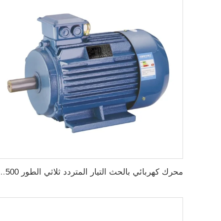
محرك كهربائي بالحث التيار المتردد ثلاثي الطور 1500 دورة في الدقيقة إدخال 2KW 3HP