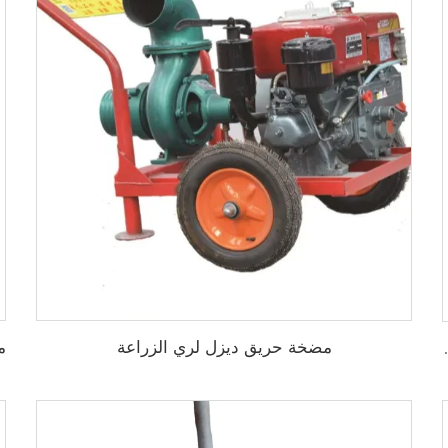
مضخة حريق ديزل لري الزراعة
2. خرج جينيراتور ثلاثي الطور للبديل