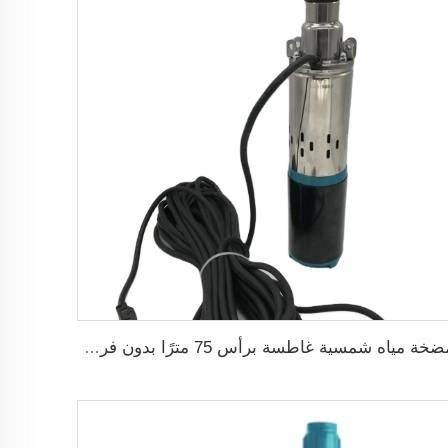
مضخة مياه شمسية غاطسة برأس 75 مترًا بدون فرش DC48V لري الزراعة