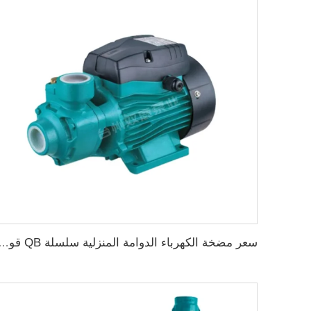
سعر مضخة الكهرباء الدوامة المنزلية سلسلة QB قوة 0.37KW 0.5 حصان م