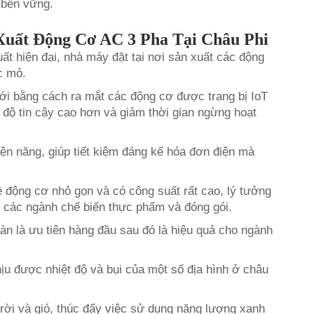
n bền vững.
Xuất Động Cơ AC 3 Pha Tại Châu Phi
ất hiện đại, nhà máy đặt tại nơi sản xuất các động
c mỏ.
ới bằng cách ra mắt các động cơ được trang bị IoT
 độ tin cậy cao hơn và giảm thời gian ngừng hoạt
điện năng, giúp tiết kiệm đáng kể hóa đơn điện mà
 động cơ nhỏ gọn và có công suất rất cao, lý tưởng
g các ngành chế biến thực phẩm và đóng gói.
oàn là ưu tiên hàng đầu sau đó là hiệu quả cho ngành
hịu được nhiệt độ và bụi của một số địa hình ở châu
rời và gió, thúc đẩy việc sử dụng năng lượng xanh