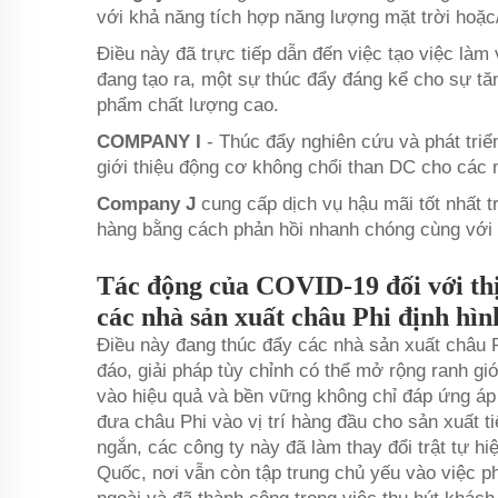
với khả năng tích hợp năng lượng mặt trời hoặc/
Điều này đã trực tiếp dẫn đến việc tạo việc l
đang tạo ra, một sự thúc đẩy đáng kể cho sự tă
phẩm chất lượng cao.
COMPANY I
- Thúc đẩy nghiên cứu và phát triể
giới thiệu động cơ không chổi than DC cho các 
Company J
cung cấp dịch vụ hậu mãi tốt nhất 
hàng bằng cách phản hồi nhanh chóng cùng với h
Tác động của COVID-19 đối với th
các nhà sản xuất châu Phi định hìn
Điều này đang thúc đẩy các nhà sản xuất châu P
đáo, giải pháp tùy chỉnh có thể mở rộng ranh gi
vào hiệu quả và bền vững không chỉ đáp ứng áp
đưa châu Phi vào vị trí hàng đầu cho sản xuất ti
ngắn, các công ty này đã làm thay đổi trật tự h
Quốc, nơi vẫn còn tập trung chủ yếu vào việc 