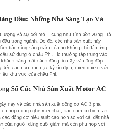
.
Hàng Đầu: Những Nhà Sáng Tạo Và
ất lượng và sự đổi mới - cũng như tính bền vững - là
g đầu trong ngành. Do đó, các nhà sản xuất này
ể đảm bảo rằng sản phẩm của họ không chỉ đáp ứng
 cầu sử dụng ở châu Phi. Họ thường tập trung vào
vệ khách hàng một cách đáng tin cậy và cũng đáp
g đến các cấu trúc cực kỳ ổn định, miễn nhiễm với
hiều khu vực của châu Phi.
ong Số Các Nhà Sản Xuất Motor AC
ngày nay và các nhà sản xuất động cơ AC 3 pha
tích hợp công nghệ mới nhất, bao gồm bộ biến tần
a các động cơ hiệu suất cao hơn so với cài đặt nhà
nh của người dùng cuối giảm mà còn phù hợp với