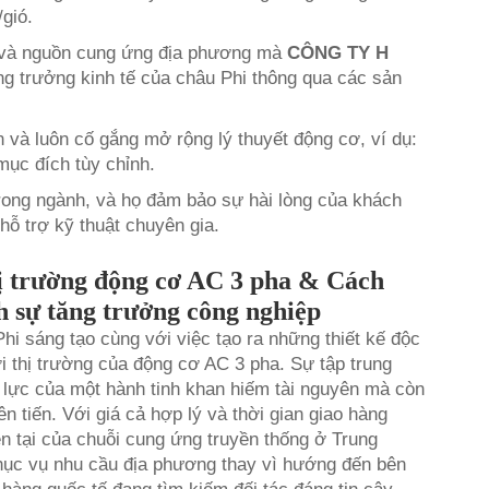
gió.
àm và nguồn cung ứng địa phương mà
CÔNG TY H
ng trưởng kinh tế của châu Phi thông qua các sản
n và luôn cố gắng mở rộng lý thuyết động cơ, ví dụ:
mục đích tùy chỉnh.
trong ngành, và họ đảm bảo sự hài lòng của khách
ỗ trợ kỹ thuật chuyên gia.
ị trường động cơ AC 3 pha & Cách
h sự tăng trưởng công nghiệp
hi sáng tạo cùng với việc tạo ra những thiết kế độc
ới thị trường của động cơ AC 3 pha. Sự tập trung
 lực của một hành tinh khan hiếm tài nguyên mà còn
ên tiến. Với giá cả hợp lý và thời gian giao hàng
iện tại của chuỗi cung ứng truyền thống ở Trung
phục vụ nhu cầu địa phương thay vì hướng đến bên