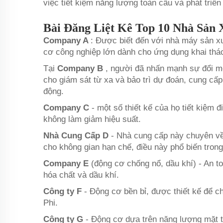
việc tiết kiệm năng lượng toàn cầu và phát triể
Bài Đăng Liệt Kê Top 10 Nhà Sản 
Company A
: Được biết đến với nhà máy sản xu
cơ công nghiệp lớn dành cho ứng dụng khai thá
Tại
Company B
, người đã nhấn mạnh sự đổi m
cho giám sát từ xa và bảo trì dự đoán, cung cấp
động.
Company C
- một số thiết kế của họ tiết kiệm 
không làm giảm hiệu suất.
Nhà Cung Cấp D
- Nhà cung cấp này chuyên về
cho không gian hạn chế, điều này phổ biến tron
Company E
(động cơ chống nổ, dầu khí) - An t
hóa chất và dầu khí.
Công ty F
- Động cơ bền bỉ, được thiết kế để c
Phi.
Công ty G
- Động cơ dựa trên năng lượng mặt t