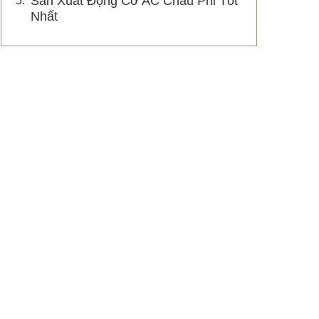
Sản Xuất Động Cơ AC Châu Phi Tốt
Nhất