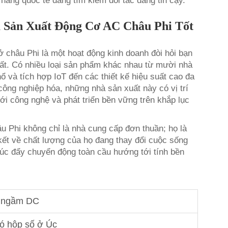
 hàng quốc tế đang tìm kiếm đối tác đáng tin cậy.
 Sản Xuất Động Cơ AC Châu Phi Tốt
ở châu Phi là một hoạt động kinh doanh đòi hỏi bạn
 nhất. Có nhiều loại sản phẩm khác nhau từ mười nhà
 và tích hợp IoT đến các thiết kế hiệu suất cao đa
 công nghiệp hóa, những nhà sản xuất này có vị trí
ới công nghệ và phát triển bền vững trên khắp lục
u Phi không chỉ là nhà cung cấp đơn thuần; họ là
 kết về chất lượng của họ đang thay đổi cuộc sống
thúc đẩy chuyển động toàn cầu hướng tới tính bền
ơ ngầm DC
có hộp số ở Úc