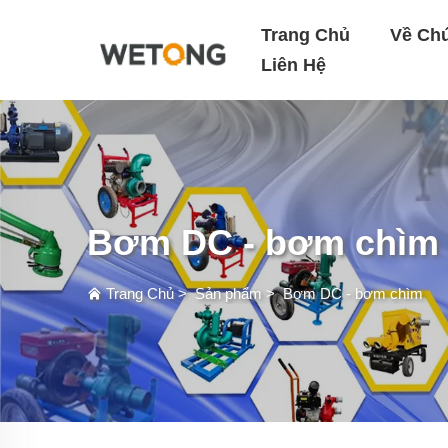
Trang Chủ
Về Ch
Liên Hệ
Bơm DC - bơm chìm
Trang Chủ
>
Sản phẩm
>
Bơm DC - bơm chìm