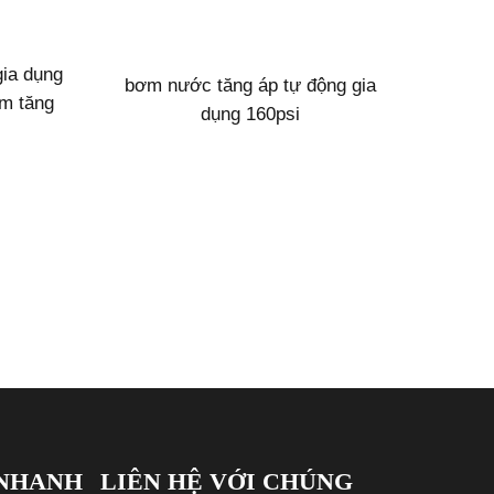
gia dụng
bơm nước tăng áp tự động gia
m tăng
dụng 160psi
n giá
 NHANH
LIÊN HỆ VỚI CHÚNG