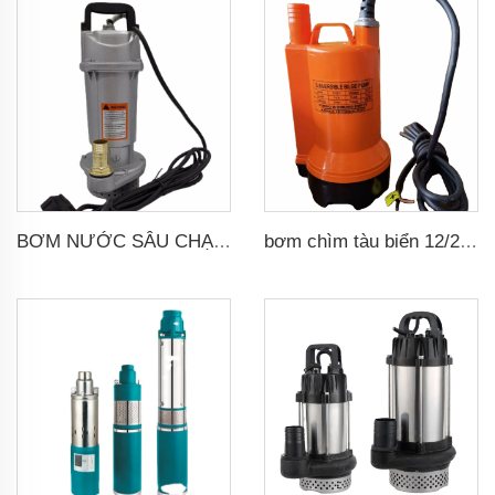
BƠM NƯỚC SÂU CHẠY BẰNG PIN NĂNG LƯỢNG MẶT TRỜI DC
bơm chìm tàu biển 12/24V loại bỏ nước sàn tàu