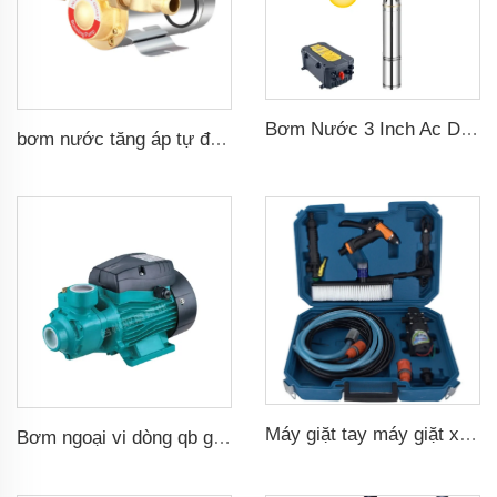
Bơm Nước 3 Inch Ac Dc Lưỡi Hái Bằng Thép Không Gỉ, Bơm Nước Năng Lượng Mặt Trời Dùng Trong Nông Nghiệp
bơm nước tăng áp tự động gia dụng 160psi
Máy giặt tay máy giặt xe hơi áp suất cao máy bơm 12v
Bơm ngoại vi dòng qb gia dụng 0.37kw 0.5hp qb60 bơm tăng cường nước xoáy điện giá