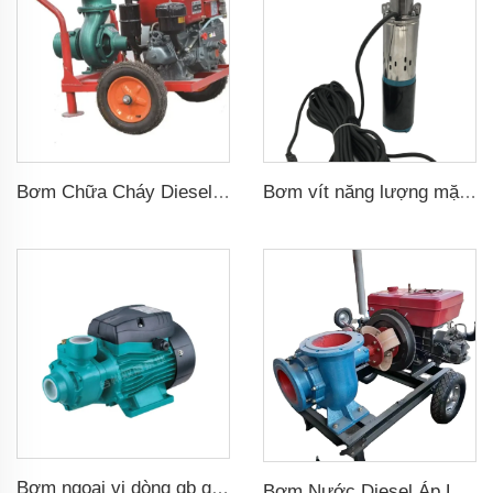
Bơm Chữa Cháy Diesel Dùng Trong Tưới Tiêu Nông Nghiệp
Bơm vít năng lượng mặt trời chìm không bàn chải DC48v, đầu bơm 75m dùng cho tưới tiêu nông nghiệp
Bơm ngoại vi dòng qb gia dụng 0.37kw 0.5hp qb60 bơm tăng cường nước xoáy điện giá
Bơm Nước Diesel Áp Lực Cao Bán Chạy Nóng Cho Mục Đích Tưới Tiêu Nông Nghiệp