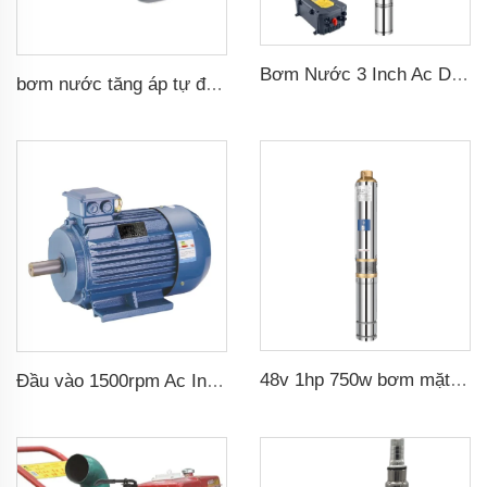
Bơm Nước 3 Inch Ac Dc Lưỡi Hái Bằng Thép Không Gỉ, Bơm Nước Năng Lượng Mặt Trời Dùng Trong Nông Nghiệp
bơm nước tăng áp tự động gia dụng 160psi
48v 1hp 750w bơm mặt trời dc với bộ điều khiển mppt cho thủy lợi nông nghiệp bơm mặt trời nước
Đầu vào 1500rpm Ac Induction Electric Motor 3 Phase 2.2kw 3hp Đầu ra Turbine Ba Pha cho Bộ Chuyển Đổi