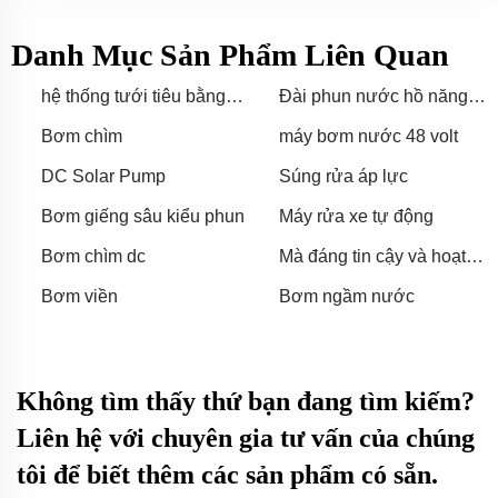
Danh Mục Sản Phẩm Liên Quan
hệ thống tưới tiêu bằng
Đài phun nước hồ năng
bơm DC 12v
lượng mặt trời
Bơm chìm
máy bơm nước 48 volt
DC Solar Pump
Súng rửa áp lực
Bơm giếng sâu kiểu phun
Máy rửa xe tự động
Bơm chìm dc
Mà đáng tin cậy và hoạt
động hiệu quả, giúp người
Bơm viền
Bơm ngầm nước
lái xe giữ cho xe ở tình
trạng tốt.
Không tìm thấy thứ bạn đang tìm kiếm?
Liên hệ với chuyên gia tư vấn của chúng
tôi để biết thêm các sản phẩm có sẵn.