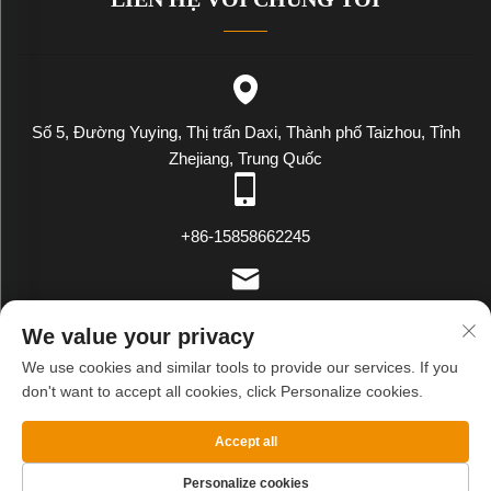
Số 5, Đường Yuying, Thị trấn Daxi, Thành phố Taizhou, Tỉnh
Zhejiang, Trung Quốc
+86-15858662245
[email protected]
We value your privacy
We use cookies and similar tools to provide our services. If you
don't want to accept all cookies, click Personalize cookies.
Bản quyền © WENLING WEIYING EXPORT AND IMPORT
CO.LTD. Tất cả các quyền được bảo lưu
Chính sách bảo mật
Accept all
BLOG
Personalize cookies