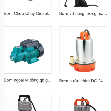
Bơm Chữa Cháy Diesel Dùng Trong Tưới Tiêu Nông Nghiệp
Bơm vít năng lượng mặt trời chìm không bàn chải DC48v, đầu bơm 75m dùng cho tưới tiêu nông nghiệp
Bơm ngoại vi dòng qb gia dụng 0.37kw 0.5hp qb60 bơm tăng cường nước xoáy điện giá
Bơm nước chìm DC 24Volt