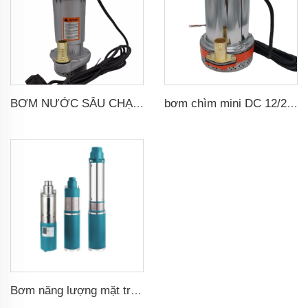
BƠM NƯỚC SÂU CHẠY BẰNG PIN NĂNG LƯỢNG MẶT TRỜI DC
bơm chìm mini DC 12/24/48/60V có bàn chải
Bơm năng lượng mặt trời - bơm nước solar