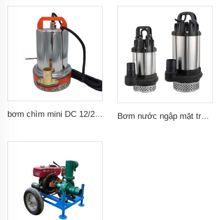
bơm chìm mini DC 12/24/48/60V có bàn chải
Bơm nước ngập mặt trời bơm nước tưới tiêu