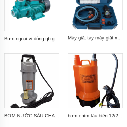
Máy giặt tay máy giặt xe hơi áp suất cao máy bơm 12v
Bơm ngoại vi dòng qb gia dụng 0.37kw 0.5hp qb60 bơm tăng cường nước xoáy điện giá
BƠM NƯỚC SÂU CHẠY BẰNG PIN NĂNG LƯỢNG MẶT TRỜI DC
bơm chìm tàu biển 12/24V loại bỏ nước sàn tàu