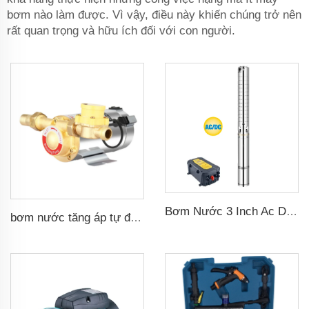
bơm nào làm được. Vì vậy, điều này khiến chúng trở nên
rất quan trọng và hữu ích đối với con người.
Bơm Nước 3 Inch Ac Dc Lưỡi Hái Bằng Thép Không Gỉ, Bơm Nước Năng Lượng Mặt Trời Dùng Trong Nông Nghiệp
bơm nước tăng áp tự động gia dụng 160psi