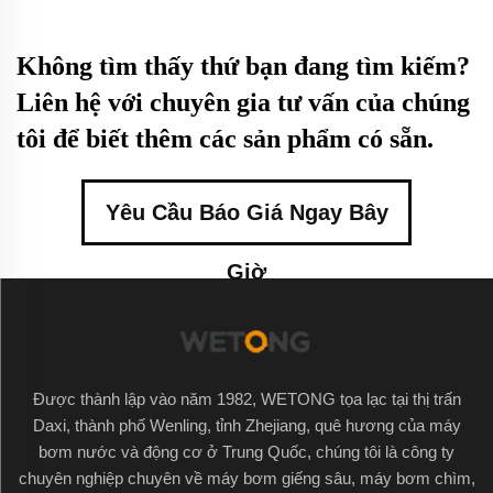
Không tìm thấy thứ bạn đang tìm kiếm?
Liên hệ với chuyên gia tư vấn của chúng
tôi để biết thêm các sản phẩm có sẵn.
Yêu Cầu Báo Giá Ngay Bây
Giờ
Được thành lập vào năm 1982, WETONG tọa lạc tại thị trấn
Daxi, thành phố Wenling, tỉnh Zhejiang, quê hương của máy
bơm nước và động cơ ở Trung Quốc, chúng tôi là công ty
chuyên nghiệp chuyên về máy bơm giếng sâu, máy bơm chìm,