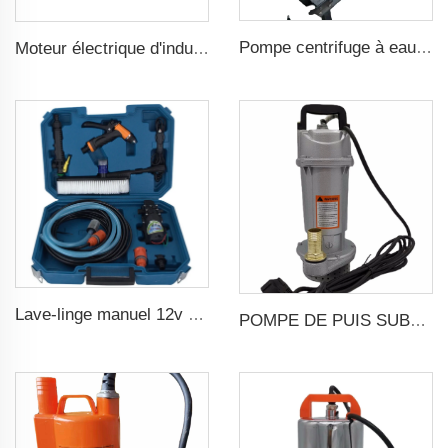
Pompe centrifuge à eau diesel haute pression pour l'irrigation agricole
Moteur électrique d'induction AC 1500 tr/min Entrée 3 phases 2.2 kW 3 CV Sortie Générateur triphasé pour alternateur
Lave-linge manuel 12v portable machine à laver haute pression pour voiture
POMPE DE PUIS SUBMERGIBLE SOLAIRE DC