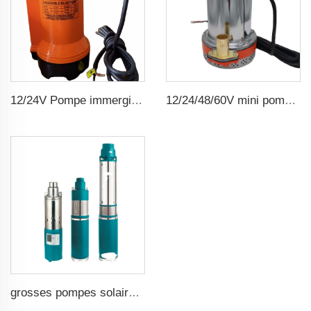
12/24V Pompe immergible marine pour fond de cale
12/24/48/60V mini pompe immergible en courant continu alimentée par énergie solaire
grosses pompes solaires pour puits d'eau