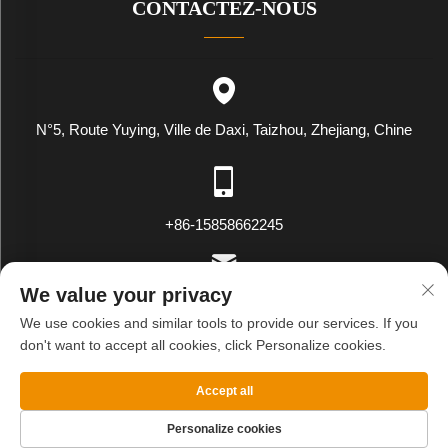
CONTACTEZ-NOUS
N°5, Route Yuying, Ville de Daxi, Taizhou, Zhejiang, Chine
+86-15858662245
We value your privacy
[email protected]
We use cookies and similar tools to provide our services. If you
don't want to accept all cookies, click Personalize cookies.
Droits d'auteur © WENLING WEIYING EXPORT AND IMPORT
Accept all
CO.LTD. Tous droits réservés
Politique de confidentialité
BLOG
Personalize cookies