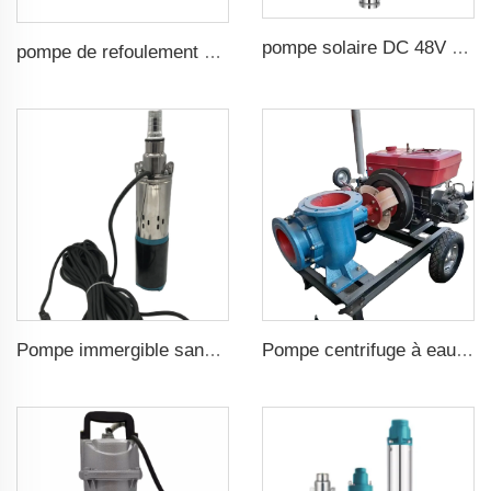
pompe solaire DC 48V 1CV 750W avec contrôleur MPPT pour pompage solaire en irrigation agricole
pompe de refoulement automatique domestique 160 psi
Pompe immergible sans balais DC48v Tête de 75m Pompe à vis solaire pour irrigation agricole
Pompe centrifuge à eau diesel haute pression pour l'irrigation agricole