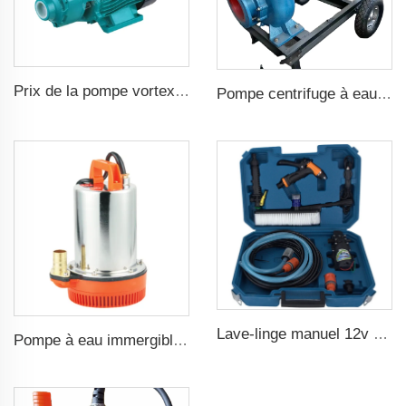
Prix de la pompe vortex électrique série QB domestique 0,37 kW 0,5 CV QB60
Pompe centrifuge à eau diesel haute pression pour l'irrigation agricole
Lave-linge manuel 12v portable machine à laver haute pression pour voiture
Pompe à eau immergible en courant continu 24 volts