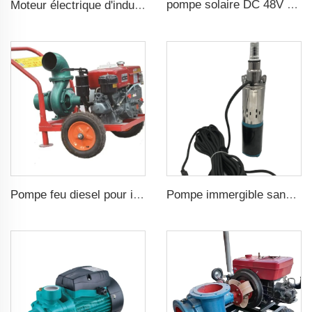
pompe solaire DC 48V 1CV 750W avec contrôleur MPPT pour pompage solaire en irrigation agricole
Moteur électrique d'induction AC 1500 tr/min Entrée 3 phases 2.2 kW 3 CV Sortie Générateur triphasé pour alternateur
Pompe feu diesel pour irrigation agricole
Pompe immergible sans balais DC48v Tête de 75m Pompe à vis solaire pour irrigation agricole