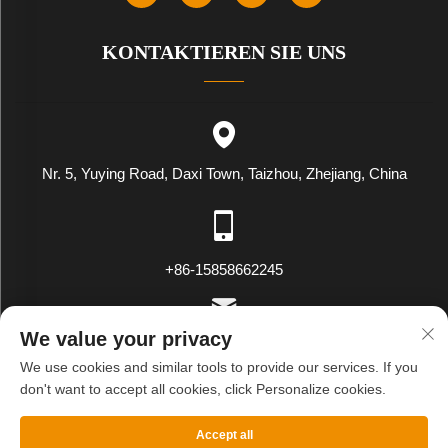
KONTAKTIEREN SIE UNS
Nr. 5, Yuying Road, Daxi Town, Taizhou, Zhejiang, China
+86-15858662245
We value your privacy
[email protected]
We use cookies and similar tools to provide our services. If you
don't want to accept all cookies, click Personalize cookies.
Copyright © WENLING WEIYING EXPORT AND IMPORT CO.LTD.
Accept all
Alle Rechte vorbehalten
Datenschutzrichtlinie
Blog