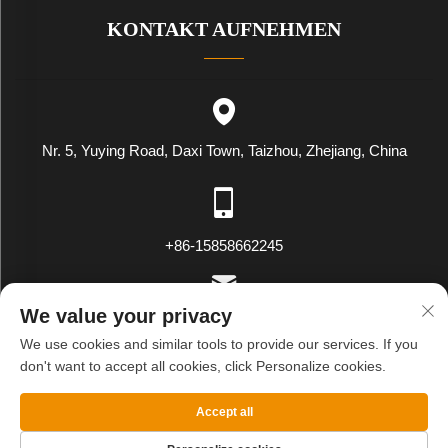
KONTAKT AUFNEHMEN
Nr. 5, Yuying Road, Daxi Town, Taizhou, Zhejiang, China
+86-15858662245
We value your privacy
[email protected]
We use cookies and similar tools to provide our services. If you
don't want to accept all cookies, click Personalize cookies.
Copyright © WENLING WEIYING EXPORT AND IMPORT CO.LTD.
Accept all
Alle Rechte vorbehalten
Datenschutzrichtlinie
Blog