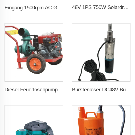
48V 1PS 750W Solardruckpumpe mit MPPT-Regler für landwirtschaftliche Solarpumpenbewässerung
Eingang 1500rpm AC Gleichstrommotor 3-phasig 2.2kw 3hp Ausgang Dreiphasgenerator für Wechselstromgenerator
Diesel Feuerlöschpumpe für landwirtschaftliche Bewässerung
Bürstenloser DC48V Bürstenloser 75m Kopf Tauchbare Solar Schraubenwasserpumpe für landwirtschaftliche Bewässerung