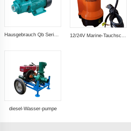
Hausgebrauch Qb Serie Randpumpe 0.37kw 0.5ps Qb60 Elektrische Wirbelpumpe Preis
12/24V Marine-Tauchschiffswasserpumpe
diesel-Wasser-pumpe