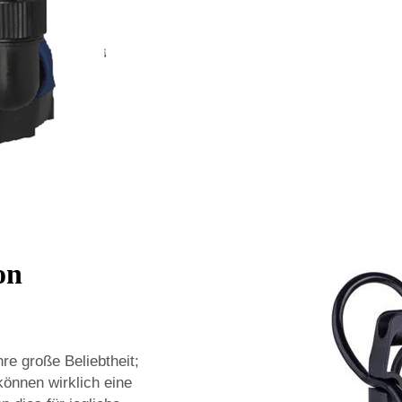
on
hre große Beliebtheit;
önnen wirklich eine