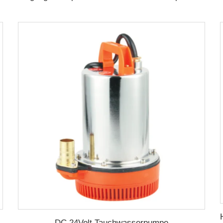
DC 24Volt Tauchwasserpumpe
 für landwirtschaftliche Bewässerung