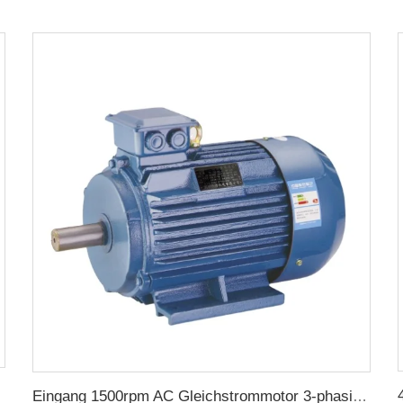
Eingang 1500rpm AC Gleichstrommotor 3-phasig 2.2kw 3hp Ausgang Dreiphasgenerator für Wechselstromgenerator