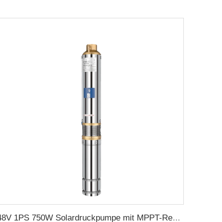
48V 1PS 750W Solardruckpumpe mit MPPT-Regler für landwirtschaftliche Solarpumpenbewässerung