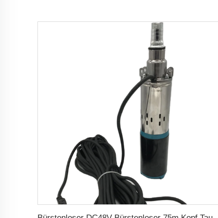
Bürstenloser DC48V Bürstenloser 75m Kopf Tauchbare Solar Schraubenwasserpumpe