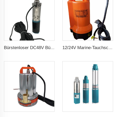
Bürstenloser DC48V Bürstenloser 75m Kopf Tauchbare Solar Schraubenwasserpumpe für landwirtschaftliche Bewässerung
12/24V Marine-Tauchschiffswasserpumpe