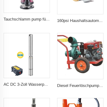
Tauchschlamm pump für schmutziges Wasser
160psi Haushaltsautomatische Boosterwasserpumpe
AC DC 3-Zoll Wasserpumpe Edelstahl-Schaufel Solar Wasserpumpe für Landwirtschaft
Diesel Feuerlöschpumpe für landwirtschaftliche Bewässerung