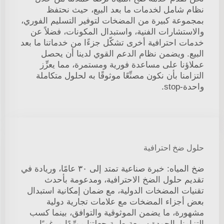
نظام شامل لخدمات ما بعد البيع، حيث نحتفظ
بمجموعة كبيرة من المضخات لتوفير التسليم الفوري،
والاستشارات الفنية، واستبدال المكونات، فضلاً عن
خدمات احترافية أخرى تشكّل جزءًا من خدماتنا ما بعد
البيع. ويضمن نظام الدعم القوي لدينا أن يحصل
عملاؤنا على مساعدة فورية ومستمرة، مما يعزِّز
التزامنا بأن نكون مصنِّعًا موثوقًا به لحلول متكاملة
واحدة-stop.
حلول ضخ احترافية
ضخ المياه: خبرة صناعية تمتد إلى ٣٠ عامًا، وريادة في
تقديم حلول الضخ الاحترافية، ومدعومة بأحدث
تقنيات المضخات الدولية، مع ضمان إمكانية استبدال
بعض أجزاء المضخات مع علامات تجارية دولية
مشهورة، ما يضمن الموثوقية والتوافق، بينما كسب
التزامنا بالجودة سمعة طيبة جعلتنا مورِّدًا مرغوبًا