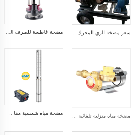
مضخة غاطسة للصرف الصحي للمياه القذرة
سعر مضخة الري المحرك الديزل
مضخة مياه شمسية مقاس 3 بوصة ذات شفرة من الفولاذ المقاوم للصدأ لري الزراعة
مضخة مياه منزلية تلقائية ضاغطة بضغط 160psi