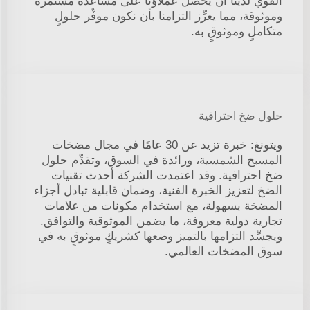
القوي لدينا أن يحصل عملاؤنا على مساعدة مستمرة
وموثوقة، مما يعزِّز التزامنا بأن نكون موفِّر حلولٍ
متكاملٍ وموثوقٍ به.
حلول ضخ احترافية
ويتونغ: خبرة تزيد عن 30 عامًا في مجال مضخات
المسبح الشمسية، ورائدة في السوق، وتقدِّم حلول
ضخ احترافية. وقد اعتمدت الشركة أحدث تقنيات
الضخ لتعزيز الخبرة الفنية، وضمان قابلية تبادل أجزاء
المضخة بسهولة، مع استخدام مكونات من علامات
تجارية دولية معروفة، ما يضمن الموثوقية والتوافق.
ويجسِّد التزامها بالتميز وضعها كشريكٍ موثوقٍ به في
سوق المضخات العالمي.