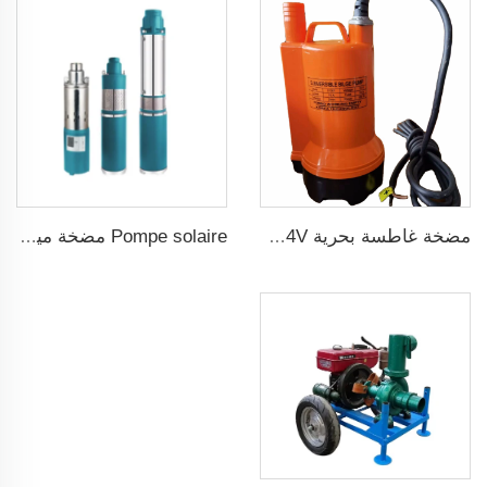
مضخة غاطسة بحرية 12/24V لتصريف المياه
Pompe solaire مضخة مياه شمسية