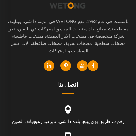
تأسست في عام 1982، تقع WETONG في مدينة دا شي، وينلينغ،
مقاطعة تشيجيانغ، بلد مضخات المياه والمحركات في الصين، نحن
شركة متخصصة في مضخات الآبار العميقة، مضخات غاطسة،
مضخات سطحية، مضخات بحرية، مضخات ضاغطة، آلات غسل
السيارات والمحركات.
اتصل بنا
رقم 5، طريق يوي يينغ، بلدة دا شي، تايزهو، زهيجيانغ، الصين