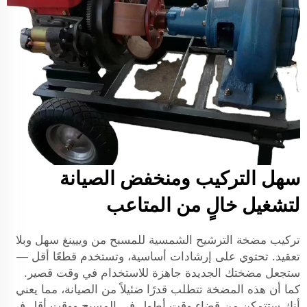
سهل التركيب ومنخفض الصيانة
لتشغيل خالٍ من المتاعب
تركيب مضخة الترشيح الشمسية للمسبح من وييينغ سهل وبلا
تعقيد. تحتوي على إرشادات أساسية، وتستخدم قطعًا أقل —
ستجعل مضختك الجديدة جاهزة للاستخدام في وقت قصير.
كما أن هذه المضخة تتطلب قدرًا ضئيلاً من الصيانة، مما يعني
أنك ستتمكن من قضاء وقت أطول في المسبح ووقت أقل في