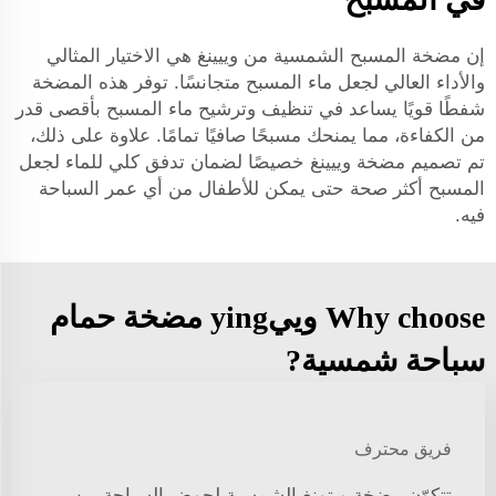
إن مضخة المسبح الشمسية من وييينغ هي الاختيار المثالي
والأداء العالي لجعل ماء المسبح متجانسًا. توفر هذه المضخة
شفطًا قويًا يساعد في تنظيف وترشيح ماء المسبح بأقصى قدر
من الكفاءة، مما يمنحك مسبحًا صافيًا تمامًا. علاوة على ذلك،
تم تصميم مضخة وييينغ خصيصًا لضمان تدفق كلي للماء لجعل
المسبح أكثر صحة حتى يمكن للأطفال من أي عمر السباحة
فيه.
Why choose وييying مضخة حمام
سباحة شمسية?
فريق محترف
تتكوّن مضخة ويتونغ الشمسية لحوض السباحة من