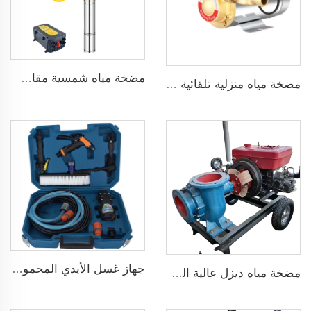
مضخة مياه شمسية مقاس 3 بوصة ذات شفرة من الفولاذ المقاوم للصدأ لري الزراعة
مضخة مياه منزلية تلقائية ضاغطة بضغط 160psi
جهاز غسل الأيدي المحمول 12V مضخة غسيل سيارات عالية الضغط
مضخة مياه ديزل عالية الضغط متداولة حديثة البيع لري الزراعة