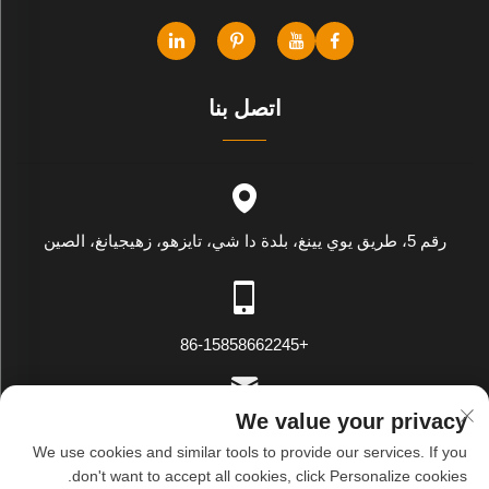
اتصل بنا
رقم 5، طريق يوي يينغ، بلدة دا شي، تايزهو، زهيجيانغ، الصين
+86-15858662245
We value your privacy
[email protected]
We use cookies and similar tools to provide our services. If you
don't want to accept all cookies, click Personalize cookies.