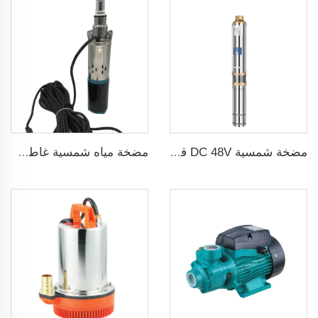
مضخة شمسية DC 48V قدرة 1 حصان و750W مع منظم MPPT لري الزراعة
مضخة مياه شمسية غاطسة برأس 75 مترًا بدون فرش DC48V لري الزراعة