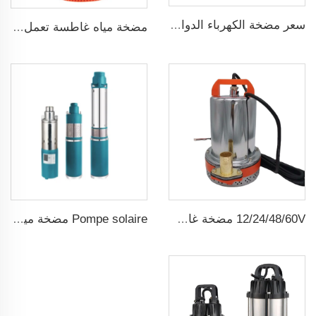
سعر مضخة الكهرباء الدوامة المنزلية سلسلة QB قوة 0.37KW 0.5 حصان مضخة محيطيةQB60
مضخة مياه غاطسة تعمل بجهد 24 فولت DC
12/24/48/60V مضخة غاطسة شمسية صغيرة dc ذات فرشاة
Pompe solaire مضخة مياه شمسية