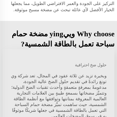
التركيز على الجودة والعمر الافتراضي الطويل، مما يجعلها
الخيار الأفضل لأي عائلة تبحث عن مضخة مسبح موثوقة.
Why choose وييying مضخة حمام
سباحة تعمل بالطاقة الشمسية?
حلول ضخ احترافية
وبخبرة تزيد عن ثلاثة عقود في المجال، تعد شركة وي
تونغ رائدةً في تقديم حلول الضخ عالية الجودة،
مدعومةً بمعرفةٍ متعمقةٍ وأحدث تقنيات الضخ الدولية؛
وتتميَّز مضخاتها بسمعةٍ طيبةٍ بين العلامات التجارية
العالمية المعروفة بمتانتها وتوافقها مع أنظمة الطاقة
الشمسية، حيث ساهمت تميُّز مضخة حمام السباحة
التي تعمل بالطاقة الشمسية في جعلها شريكًا موثوقًا
به في سوق المضخات العالمي.