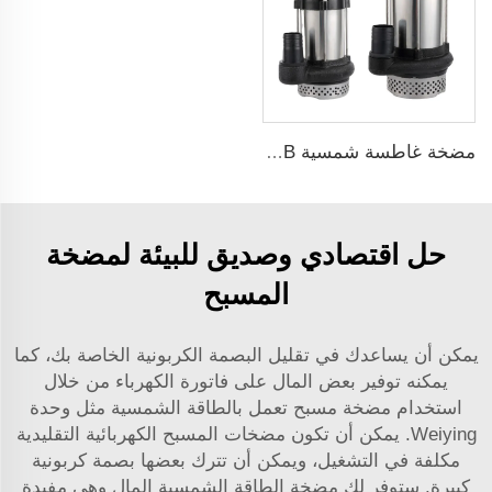
مضخة غاطسة شمسية ZQB مضخة ري لمياه الري
حل اقتصادي وصديق للبيئة لمضخة
المسبح
يمكن أن يساعدك في تقليل البصمة الكربونية الخاصة بك، كما
يمكنه توفير بعض المال على فاتورة الكهرباء من خلال
استخدام مضخة مسبح تعمل بالطاقة الشمسية مثل وحدة
Weiying. يمكن أن تكون مضخات المسبح الكهربائية التقليدية
مكلفة في التشغيل، ويمكن أن تترك بعضها بصمة كربونية
كبيرة. ستوفر لك مضخة الطاقة الشمسية المال وهي مفيدة