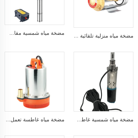
مضخة مياه شمسية مقاس 3 بوصة ذات شفرة من الفولاذ المقاوم للصدأ لري الزراعة
مضخة مياه منزلية تلقائية ضاغطة بضغط 160psi
مضخة مياه شمسية غاطسة برأس 75 مترًا بدون فرش DC48V لري الزراعة
مضخة مياه غاطسة تعمل بجهد 24 فولت DC