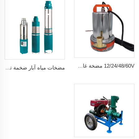
12/24/48/60V مضخة غاطسة شمسية صغيرة dc ذات فرشاة
مضخات مياه آبار ضخمة تعمل بالطاقة الشمسية