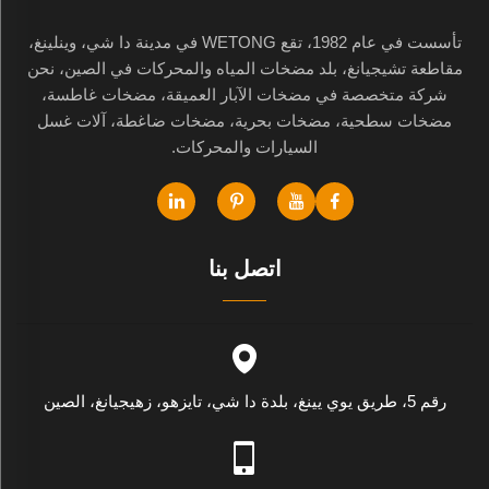
تأسست في عام 1982، تقع WETONG في مدينة دا شي، وينلينغ،
مقاطعة تشيجيانغ، بلد مضخات المياه والمحركات في الصين، نحن
شركة متخصصة في مضخات الآبار العميقة، مضخات غاطسة،
مضخات سطحية، مضخات بحرية، مضخات ضاغطة، آلات غسل
السيارات والمحركات.
اتصل بنا
رقم 5، طريق يوي يينغ، بلدة دا شي، تايزهو، زهيجيانغ، الصين