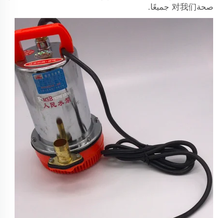
صحة对我们 جميعًا.