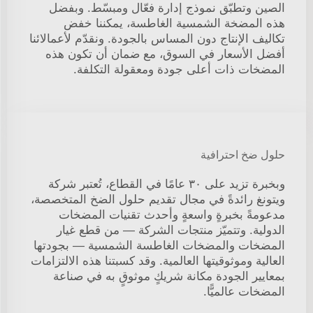
الصين وتطبّق نموذج إدارة فعّال ومبسّط. وبفضل
هذه المضخة الشمسية الغاطسة، يمكننا خفض
تكاليف الإنتاج دون المساس بالجودة. ونقدّم لأعمالائنا
أفضل الأسعار في السوق، مع ضمان أن تكون هذه
المضخات ذات أعلى جودة ومعقولة التكلفة.
حلول ضخ احترافية
وبخبرة تزيد على ٣٠ عامًا في القطاع، تُعتبر شركة
ويتونغ رائدةً في مجال تقديم حلول الضخ المتخصصة،
مدعومةً بخبرةٍ واسعةٍ وأحدث تقنيات المضخات
الدولية. وتتميّز منتجات الشركة — من قطع غيار
المضخات والمضخات الغاطسة الشمسية — بجودتها
العالية وموثوقيتها العالمية. وقد كسبتنا هذه الالتزامات
بمعايير الجودة مكانة شريكٍ موثوقٍ به في صناعة
المضخات عالميًّا.