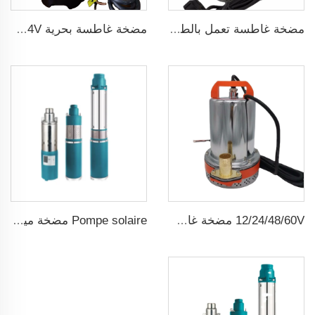
مضخة غاطسة تعمل بالطاقة الشمسية لآبار المياه العميقة DC
مضخة غاطسة بحرية 12/24V لتصريف المياه
12/24/48/60V مضخة غاطسة شمسية صغيرة dc ذات فرشاة
Pompe solaire مضخة مياه شمسية