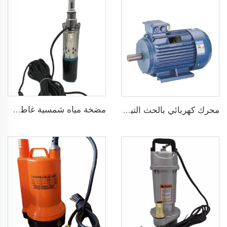
مضخة مياه شمسية غاطسة برأس 75 مترًا بدون فرش DC48V لري الزراعة
محرك كهربائي بالحث التيار المتردد ثلاثي الطور 1500 دورة في الدقيقة إدخال 2.2KW 3HP خرج جينيراتور ثلاثي الطور للبديل