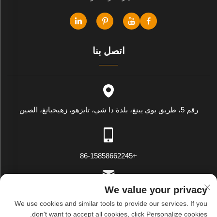
اتصل بنا
رقم 5، طريق يوي يينغ، بلدة دا شي، تايزهو، زهيجيانغ، الصين
+86-15858662245
We value your privacy
[email protected]
We use cookies and similar tools to provide our services. If you
don't want to accept all cookies, click Personalize cookies.