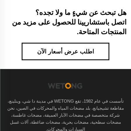
هل تبحث عن شيءٍ ما ولا تجده؟
اتصل باستشاريينا للحصول على مزيد من
المنتجات المتاحة.
اطلب عرض أسعار الآن
تأسست في عام 1982، تقع WETONG في مدينة دا شي، وينلينغ،
مقاطعة تشيجيانغ، بلد مضخات المياه والمحركات في الصين، نحن
شركة متخصصة في مضخات الآبار العميقة، مضخات غاطسة،
مضخات سطحية، مضخات بحرية، مضخات ضاغطة، آلات غسل
السيارات والمحركات.