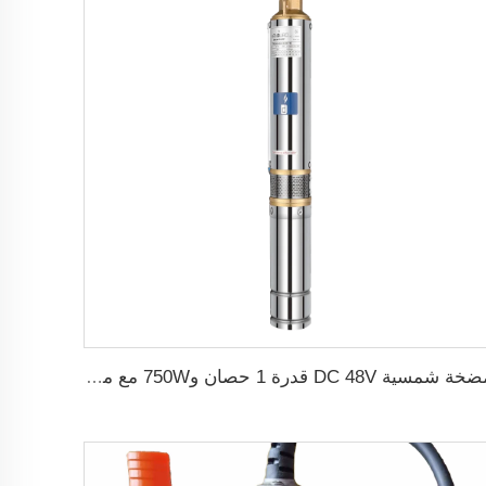
مضخة شمسية DC 48V قدرة 1 حصان و750W مع منظم MPPT لري الزراعة