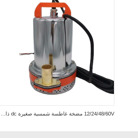
12/24/48/60V مضخة غاطسة شمسية صغيرة dc ذات فرشاة