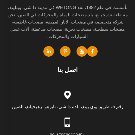
تأسست في عام 1982، تقع WETONG في مدينة دا شي، وينلينغ،
مقاطعة تشيجيانغ، بلد مضخات المياه والمحركات في الصين، نحن
شركة متخصصة في مضخات الآبار العميقة، مضخات غاطسة،
مضخات سطحية، مضخات بحرية، مضخات ضاغطة، آلات غسل
السيارات والمحركات.
اتصل بنا
رقم 5، طريق يوي يينغ، بلدة دا شي، تايزهو، زهيجيانغ، الصين