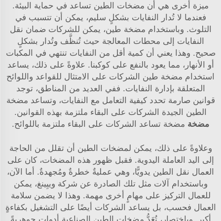
ميزة أخرى هي أن مضخات الطين تساعد في حماية البيئة.
فعندما لا تُدار النفايات بشكلٍ سليم، يمكن أن تتسبب في
التلوث. وباستخدام مضخة طين، يمكن للشركات ضمان نقل
النفايات إلى محطات المعالجة حيث تُنظَّف وتُدار بشكلٍ
صحيح. وهذا يعني أن كمية أقل من النفايات تنتهي في المكبات
أو الأنهار، مما يعود بالنفع على كوكبنا. علاوةً على ذلك، يساعد
استخدام مضخة طين الشركات على الامتثال للقواعد واللوائح
المتعلقة بإدارة النفايات. ففي العديد من المناطق، توجد
قوانين صارمة تحدد كيفية التعامل مع النفايات، وتساعد مضخة
الطين الجيدة الشركات على البقاء ملتزمة بهذه القوانين.
مضخة
مضخة تساعد الشركات على البقاء ملتزمة باللوائح.
وعلاوةً على ذلك، يمكن لمضخات الطين أن تقلل من الحاجة
إلى اليد العاملة اليدوية. فقبل ظهور هذه المضخات، كان على
العمال نقل الطين يدويًّا، وهي عمليةٌ خطرةٌ ومُجهدةٌ. أما الآن،
وباستخدام آلات مثل تلك الصادرة عن شركة وييِينغ، يمكن
للعمال التركيز على مهامٍ أخرى مهمة. وهذا لا يضمن سلامة
العمال فحسب، بل يساعد الشركات أيضًا على التشغيل بكفاءةٍ
أكبر. وباختصار، تُعَدُّ مضخات الطين الصناعية أدواتٍ جوهريةً