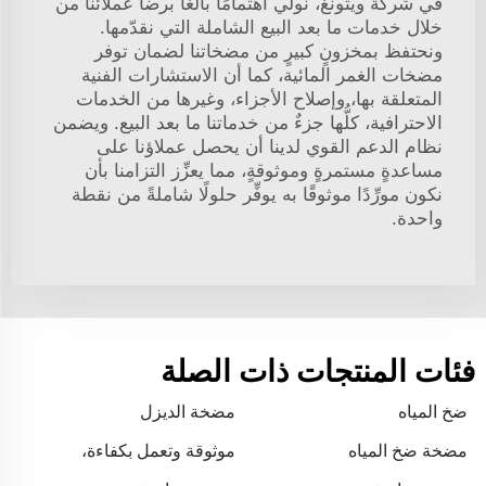
في شركة ويتونغ، نولي اهتمامًا بالغًا برضا عملائنا من
خلال خدمات ما بعد البيع الشاملة التي نقدّمها.
ونحتفظ بمخزونٍ كبيرٍ من مضخاتنا لضمان توفر
مضخات الغمر المائية، كما أن الاستشارات الفنية
المتعلقة بها، وإصلاح الأجزاء، وغيرها من الخدمات
الاحترافية، كلُّها جزءٌ من خدماتنا ما بعد البيع. ويضمن
نظام الدعم القوي لدينا أن يحصل عملاؤنا على
مساعدةٍ مستمرةٍ وموثوقةٍ، مما يعزِّز التزامنا بأن
نكون مورِّدًا موثوقًا به يوفِّر حلولًا شاملةً من نقطة
واحدة.
فئات المنتجات ذات الصلة
ضخ المياه
مضخة الديزل
مضخة ضخ المياه
موثوقة وتعمل بكفاءة،
وتساعد السائقين في الحفاظ