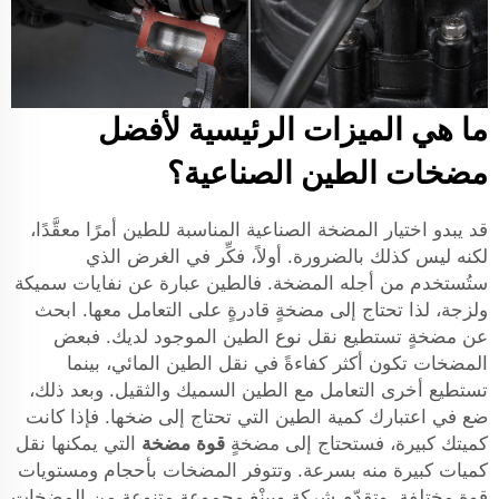
ما هي الميزات الرئيسية لأفضل
مضخات الطين الصناعية؟
قد يبدو اختيار المضخة الصناعية المناسبة للطين أمرًا معقَّدًا،
لكنه ليس كذلك بالضرورة. أولاً، فكِّر في الغرض الذي
ستُستخدم من أجله المضخة. فالطين عبارة عن نفايات سميكة
ولزجة، لذا تحتاج إلى مضخةٍ قادرةٍ على التعامل معها. ابحث
عن مضخةٍ تستطيع نقل نوع الطين الموجود لديك. فبعض
المضخات تكون أكثر كفاءةً في نقل الطين المائي، بينما
تستطيع أخرى التعامل مع الطين السميك والثقيل. وبعد ذلك،
ضع في اعتبارك كمية الطين التي تحتاج إلى ضخها. فإذا كانت
كميتك كبيرة، فستحتاج إلى مضخةٍ
قوة مضخة
التي يمكنها نقل
كميات كبيرة منه بسرعة. وتتوفر المضخات بأحجام ومستويات
قوة مختلفة. وتقدّم شركة وييِنْغ مجموعة متنوعة من المضخات