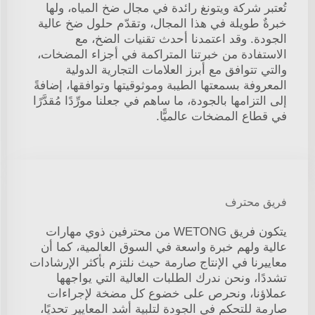
تُعتبر شركة ويتونغ رائدة في مجال ضخ المياه، ولها
خبرةٌ طويلة في هذا المجال، وتقدّم حلول ضخ عالية
الجودة. وقد اعتمدنا أحدث تقنيات الضخ، مع
الاستفادة من خبرتنا المتراكمة في أجزاء المضخات،
والتي تتوافق مع أبرز العلامات التجارية الدولية
المعروفة بسمعتها الطيبة وموثوقيتها وتوافقها، إضافةً
إلى التزامها بالجودة، ما ساهم في جعلنا مورِّدًا مُقدَّرًا
في قطاع المضخات عالميًّا.
فريق محترف
يتكون فريق WETONG من محترفين ذوي مهارات
عالية ولهم خبرة واسعة في السوق العالمية، كما أن
معاييرنا في الإنتاج صارمة حيث نلتزم بأكثر الإرشادات
تشددًا، ونحن ندرك الطلبات العالية التي يواجهها
عملاؤنا، ونحرص على خضوع كل مضخة لإجراءات
صارمة للتحكم في الجودة لتلبية أشد المعايير تحديًا،