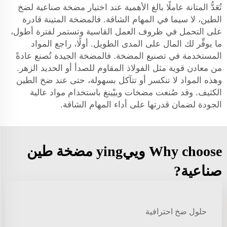
تُعَدُّ المتانة عاملًا بالغ الأهمية عند اختيار مضخة صناعية لضخ
الطين، لا سيما في المهام الشاقة. فالمضخة المتينة قادرة
على التحمل في ظروف العمل القاسية وتستمر لفترة أطول،
ما يوفِّر لك المال على المدى الطويل. أولًا، راجع المواد
المستخدمة في تصنيع المضخة. فالمضخة الجيدة تُصنع عادةً
من معادن قوية مثل الفولاذ المقاوم للصدأ أو الحديد الزهر.
وهذه المواد لا تنكسر أو تتآكل بسهولة، حتى عند ضخ الطين
الكثيف. وقد صُنعت مضخات وييْينغ باستخدام مواد عالية
الجودة لضمان قدرتها على أداء المهام الشاقة.
Why choose وييying مضخة طين
صناعية?
حلول ضخ احترافية