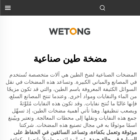
مضخة طين صناعية
المضخات الصناعية لضخ الطين هي آلات متخصصة تُستخدم
في المصانع والمباني الكبيرة. وتساعد هذه المضخات في نقل
السوائل الكثيفة المعروفة باسم الطين، والتي قد تكون مزيجًا
من الماء والنفايات ومواد أخرى. وعندما تنتج المصانع السلع،
فإنها غالبًا ما تُنتج نفايات. وقد تكون هذه النفايات مُلوِّثةً
ويصعب تنظيفها. وهنا تأتي أهمية مضخات الطين، إذ تسهِّل
جمع هذه النفايات ونقلها إلى محطات المعالجة. وتعتبر وييْينغ
اسمًا موثوقًا به في مجال تصنيع هذه المضخات. شركتنا
موثوقة وتعمل بكفاءة، وتساعد السائقين في الحفاظ على
السيارة في حالة جيدة.
مُصمَّمة لتَدوم طويلاً ولتعمل بكفاءة،