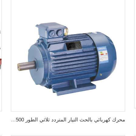
ي الزراعة
محرك كهربائي بالحث التيار المتردد ثلاثي الطور 1500 دورة في الدقيقة إدخال 2.2KW 3HP خرج جينيراتور ثلاثي الطور للبديل