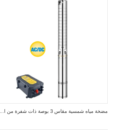
مضخة مياه شمسية مقاس 3 بوصة ذات شفرة من الفولاذ المقاوم للصدأ لر