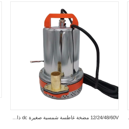
اه العميقة DC
12/24/48/60V مضخة غاطسة شمسية صغيرة dc ذات فرشاة