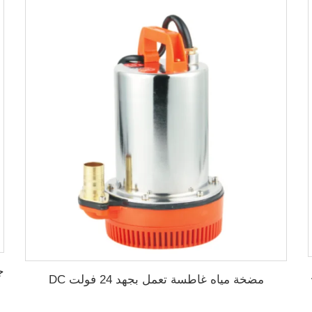
ضخة محيطيةQB60
مضخة مياه غاطسة تعمل بجهد 24 فولت DC