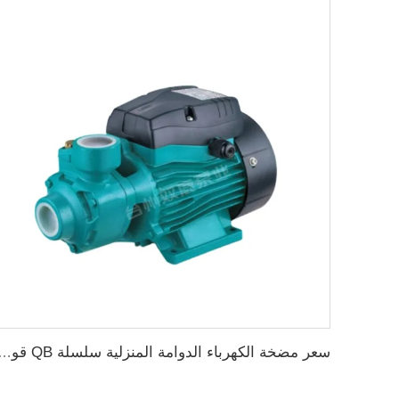
سعر مضخة الكهرباء الدوامة المنزلية سلسلة QB قوة 0.37KW 0.5 حصان م