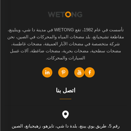
تأسست في عام 1982، تقع WETONG في مدينة دا شي، وينلينغ،
مقاطعة تشيجيانغ، بلد مضخات المياه والمحركات في الصين، نحن
شركة متخصصة في مضخات الآبار العميقة، مضخات غاطسة،
مضخات سطحية، مضخات بحرية، مضخات ضاغطة، آلات غسل
السيارات والمحركات.
اتصل بنا
رقم 5، طريق يوي يينغ، بلدة دا شي، تايزهو، زهيجيانغ، الصين