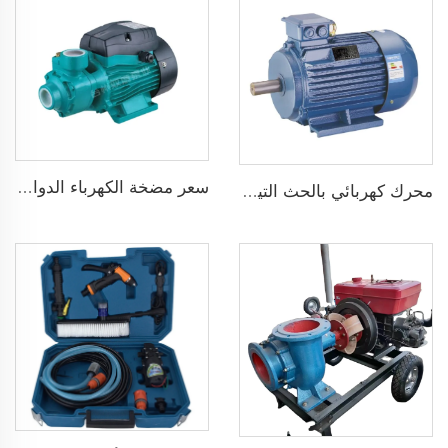
سعر مضخة الكهرباء الدوامة المنزلية سلسلة QB قوة 0.37KW 0.5 حصان مضخة محيطيةQB60
محرك كهربائي بالحث التيار المتردد ثلاثي الطور 1500 دورة في الدقيقة إدخال 2.2KW 3HP خرج جينيراتور ثلاثي الطور للبديل