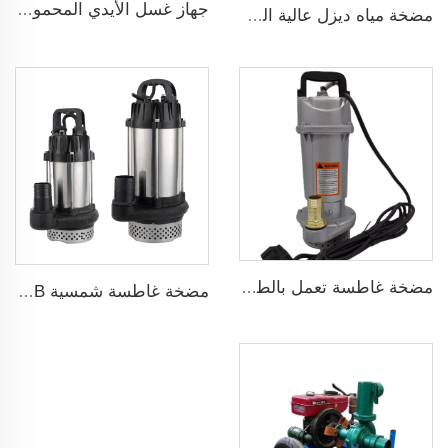
جهاز غسل الأيدي المحمول 12V مضخة غسيل سيارات عالية الضغط
مضخة مياه ديزل عالية الضغط متداولة حديثة البيع لري الزراعة
مضخة غاطسة تعمل بالطاقة الشمسية لآبار المياه العميقة DC
مضخة غاطسة شمسية ZQB مضخة ري لمياه الري