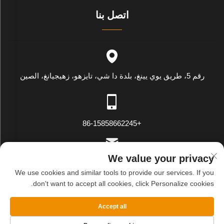
اتصل بنا
رقم 5، طريق يوي يينغ، بلدة دا شي، تايزهو، زهيجيانغ، الصين
+86-15858662245
We value your privacy
[email protected]
We use cookies and similar tools to provide our services. If you
don't want to accept all cookies, click Personalize cookies.
حقوق النسخ محفوظة © شركة وينلينغ وي يينغ للتصدير والاستيراد
Accept all
المحدودة. جميع الحقوق محفوظة
سياسة الخصوصية
المدونة