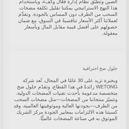
الصين وتطبِّق نظام إدارة فعّال وكفء، وباستخدام
هذا النهج الاستراتيجي يمكننا تقليل تكلفة مضخات
السحب من الطرف دون المساس بالجودة. ونقدِّم
لعملائنا أكثر الأسعار تنافسيةً في السوق، مع ضمان
حصولهم على أفضل قيمة مقابل المال وبأسعار
معقولة.
حلول ضخ احترافية
وبخبرة تزيد على 30 عامًا في المجال، تُعد شركة
WETONG رائدةً في هذا القطاع، وتقدّم حلول ضخ
متخصصة مدعومة بأحدث تقنيات المضخات الدولية.
وتتميّز منتجاتنا من المضخات—مثل مضخات السحب
من الطرف—بجودتها العالية وموثوقيتها العالمية، وقد
كسبتنا هذه الالتزامات بمعايير الجودة مركز الشريك
الموثوق به في صناعة المضخات عالميًّا.