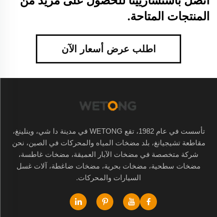
اتصل باستشاريينا للحصول على مزيد من
المنتجات المتاحة.
اطلب عرض أسعار الآن
تأسست في عام 1982، تقع WETONG في مدينة دا شي، وينلينغ،
مقاطعة تشيجيانغ، بلد مضخات المياه والمحركات في الصين، نحن
شركة متخصصة في مضخات الآبار العميقة، مضخات غاطسة،
مضخات سطحية، مضخات بحرية، مضخات ضاغطة، آلات غسل
السيارات والمحركات.