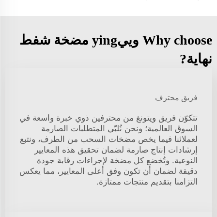
Why choose وييying مضخة شفط
نهاية?
فريق محترف
تتكوّن فريق ويتونغ من محترفين ذوي خبرة واسعة في
السوق العالمية؛ ونحن نُلبّي المتطلبات الصارمة
لعملائنا فيما يخص مضخات السحب من الطرف، ونتبع
إرشادات إنتاج صارمة لضمان تحقيق هذه المعايير
النوعية. وتُخضع كل مضخة لإجراءات رقابة جودة
دقيقة لضمان أن تكون وفق أعلى المعايير، مما يعكس
التزامنا بتقديم منتجات ممتازة.