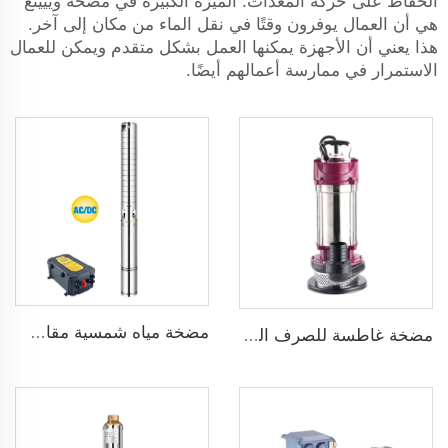
الحفاظ على حركة المعدات. الميزة الكبيرة في مضخة وييينغ
هي أن العمال يوفرون وقتًا في نقل الماء من مكان إلى آخر.
هذا يعني أن الأجهزة يمكنها العمل بشكل متقدم ويمكن للعمال
الاستمرار في ممارسة أعمالهم أيضًا.
مضخة مياه شمسية مقاس 3 بوصة ذات شفرة من الفولاذ المقاوم للصدأ لري الزراعة
مضخة غاطسة للصرف الصحي للمياه القذرة