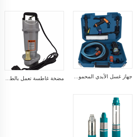
جهاز غسل الأيدي المحمول 12V مضخة غسيل سيارات عالية الضغط
مضخة غاطسة تعمل بالطاقة الشمسية لآبار المياه العميقة DC