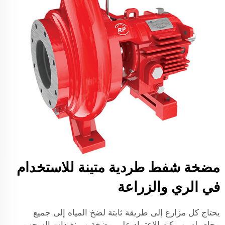
مضخة شفط طردية متينة للاستخدام
في الري والزراعة
يحتاج كل مزارع إلى طريقة ثابتة لضخ المياه إلى جميع
محاصيله، ويمكنه الاعتماد على مضخة وييينغ ذات السحب