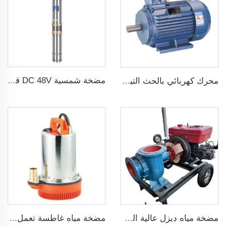
مضخة شمسية DC 48V قدرة 1 حصان و750W مع منظم MPPT لري الزراعة
محرك كهربائي بالحث التيار المتردد ثلاثي الطور 1500 دورة في الدقيقة إدخال 2.2KW 3HP خرج جينيراتور ثلاثي الطور للبديل
مضخة مياه ديزل عالية الضغط متداولة حديثة البيع لري الزراعة
مضخة مياه غاطسة تعمل بجهد 24 فولت DC