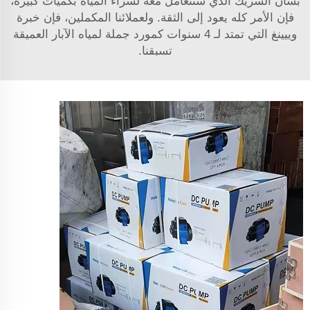
بشأن الشريك الذي ستتعامل معه لشراء المياه بكميات كبيرة،
فإن الأمر كله يعود إلى الثقة. ولعملائنا المكملين، فإن خبرة
وييينغ التي تمتد لـ 4 سنوات كمورد جملة لمياه الآبار العميقة
تسبقنا.