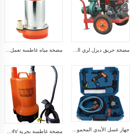
مضخة حريق ديزل لري الزراعة
مضخة مياه غاطسة تعمل بجهد 24 فولت DC
جهاز غسل الأيدي المحمول 12V مضخة غسيل سيارات عالية الضغط
مضخة غاطسة بحرية 12/24V لتصريف المياه