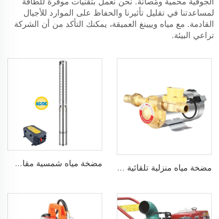
الجوفية محمية ومُصانة. نحن نعمل بتقنيات موفرة للطاقة
لمساعدتنا في تقليل تأثيرنا والحفاظ على الموارد للأجيال
القادمة. مع مياه وييينغ العميقة، يمكنك التأكد من أن الشركة
تراعي البيئة.
مضخة مياه شمسية مقاس 3 بوصة ذات شفرة من الفولاذ المقاوم للصدأ لري الزراعة
مضخة مياه منزلية تلقائية ضاغطة بضغط 160psi