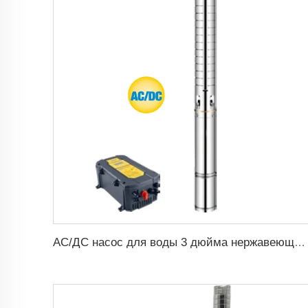
АС/ДС насос для воды 3 дюйма нержавеющий имPELLER солнечный насос для воды для сельского хозяйства