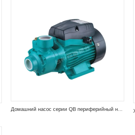
Домашний насос серии QB периферийный насос 0.37кВт 0.5л.с. QB60 электрический вихревой насос для повышения давления воды цена