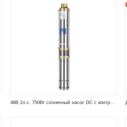
48В 1л.с. 750Вт солнечный насос DC с контроллером MPPT для сельскохозяйственного орошения солнечным насосом воды