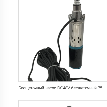
Бесщеточный насос DC48V бесщеточный 75м головка погружной солнечный винтовой водяной насос для орошения в сельском хозяйстве