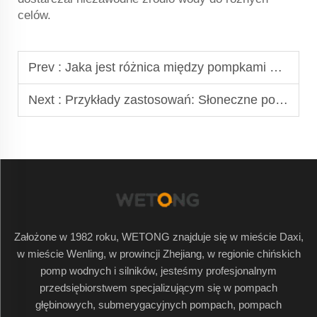
celów.
Prev :
Jaka jest różnica między pompkami dieslowymi a elektrycznymi?
Next :
Przykłady zastosowań: Słoneczne pompy wodne w odległych rejonach rolniczych
Założone w 1982 roku, WETONG znajduje się w mieście Daxi,
w mieście Wenling, w prowincji Zhejiang, w regionie chińskich
pomp wodnych i silników, jesteśmy profesjonalnym
przedsiębiorstwem specjalizującym się w pompach
głębinowych, submerygacyjnych pompach, pompach