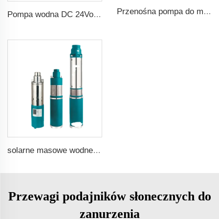
Przenośna pompa do mycia samochodów 12V do mycia ręcznego
Pompa wodna DC 24Volt zanurzalna
solarne masowe wodne studzienkowe pompy
Przewagi podajników słonecznych do
zanurzenia