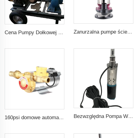
Zanurzalna pumpe ścieków do brudnej wody
Cena Pumpy Dołkowej z Napędem Dieselowym
Bezwzględna Pompa Wodna DC48v z napędem śrubowym o ciśnieniu 75m dla rolnictwa
160psi domowe automatyczne zwiększające ciśnienie pompy wodne