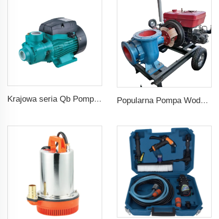
Krajowa seria Qb Pomp Obwodowych 0,37kW 0,5HP Qb60 Elektryczna Pompa Wirnikowa Zwiększająca Ciśnienie Wody
Popularna Pompa Wodna Dieselowa o Wysokim Ciśnieniu dla Rożnicowania Rolniczego