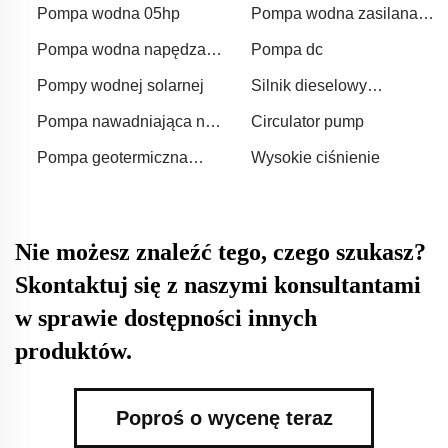
Pompa wodna 05hp
Pompa wodna zasilana
energią słoneczną
Pompa wodna napędzana
Pompa dc
przez energię słoneczną
Pompy wodnej solarnej
Silnik dieselowy
popychający wodę
Pompa nawadniająca na
Circulator pump
diesel
Pompa geotermiczna
Wysokie ciśnienie
napędzana energią
słoneczną
Nie możesz znaleźć tego, czego szukasz?
Skontaktuj się z naszymi konsultantami
w sprawie dostępności innych
produktów.
Poproś o wycenę teraz