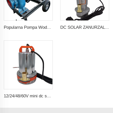
Popularna Pompa Wodna Dieselowa o Wysokim Ciśnieniu dla Rożnicowania Rolniczego
DC SOLAR ZANURZALNA GŁĘBIA POMPA WODNA
12/24/48/60V mini dc solar zanurzalna pompa wodna z szczotkami