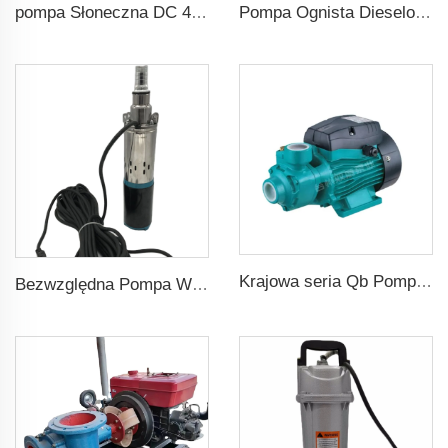
pompa Słoneczna DC 48V 1HP 750W z Regulatorem MPPT do Nawadniania Rolniczego
Pompa Ognista Dieselowa dla Rożnicowania Rolniczego
Krajowa seria Qb Pomp Obwodowych 0,37kW 0,5HP Qb60 Elektryczna Pompa Wirnikowa Zwiększająca Ciśnienie Wody
Bezwzględna Pompa Wodna DC48v z napędem śrubowym o ciśnieniu 75m dla rolnictwa