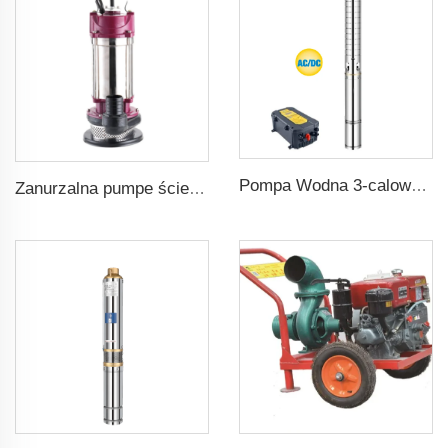
Pompa Wodna 3-calowa AC DC z Impalerem z Nierdzewnej Stali do Nawadniania Słonecznego
Zanurzalna pumpe ścieków do brudnej wody